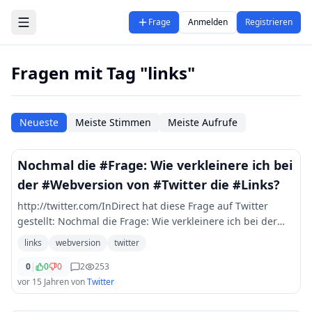
Zum Hauptinhalt springen
Frage
Anmelden
Registrieren
Fragen mit Tag "links"
Neueste
Meiste Stimmen
Meiste Aufrufe
Nochmal die #Frage: Wie verkleinere ich bei
der #Webversion von #Twitter die #Links?
http://twitter.com/InDirect hat diese Frage auf Twitter
gestellt: Nochmal die Frage: Wie verkleinere ich bei der
Webversion von Twitter die Links?
links
webversion
twitter
0
|
0
0
2
253
vor 15 Jahren
von
Twitter