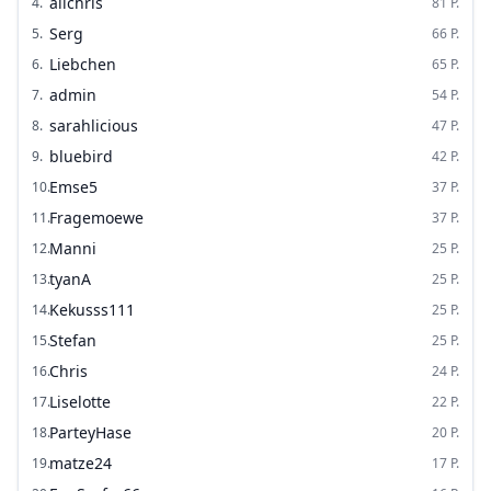
alichris
4
.
81
P.
Serg
5
.
66
P.
Liebchen
6
.
65
P.
admin
7
.
54
P.
sarahlicious
8
.
47
P.
bluebird
9
.
42
P.
Emse5
10
.
37
P.
Fragemoewe
11
.
37
P.
Manni
12
.
25
P.
tyanA
13
.
25
P.
Kekusss111
14
.
25
P.
Stefan
15
.
25
P.
Chris
16
.
24
P.
Liselotte
17
.
22
P.
ParteyHase
18
.
20
P.
matze24
19
.
17
P.