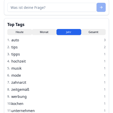
Top Tags
Heute
Monat
Jahr
Gesamt
auto
1
.
3
tips
2
.
2
tipps
3
.
1
hochzeit
4
.
1
musik
5
.
1
mode
6
.
1
zahnarzt
7
.
1
zeitgemäß
8
.
1
werbung
9
.
1
kochen
10
.
1
unternehmen
11
.
1