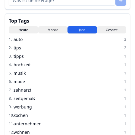
Top Tags
Heute
Monat
Jahr
Gesamt
auto
1
.
3
tips
2
.
2
tipps
3
.
1
hochzeit
4
.
1
musik
5
.
1
mode
6
.
1
zahnarzt
7
.
1
zeitgemäß
8
.
1
werbung
9
.
1
kochen
10
.
1
unternehmen
11
.
1
wohnen
12
.
1