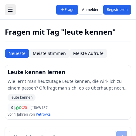
Zum Hauptinhalt springen
Frage
Anmelden
Registrieren
Fragen mit Tag "leute kennen"
Neueste
Meiste Stimmen
Meiste Aufrufe
Leute kennen lernen
Wie lernt man heutzutage Leute kennen, die wirklich zu
einem passen? Oft fragt man sich, ob es überhaupt noch
Orte gibt, wo das möglich ist, ohne dass man sich dabei
leute kennen
verstellt. Gibt es eine Möglichkei
...
0
|
0
0
0
137
vor 1 Jahren
von
Petrovka