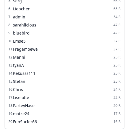
Serg
5
.
66
P.
Liebchen
6
.
65
P.
admin
7
.
54
P.
sarahlicious
8
.
47
P.
bluebird
9
.
42
P.
Emse5
10
.
37
P.
Fragemoewe
11
.
37
P.
Manni
12
.
25
P.
tyanA
13
.
25
P.
Kekusss111
14
.
25
P.
Stefan
15
.
25
P.
Chris
16
.
24
P.
Liselotte
17
.
22
P.
ParteyHase
18
.
20
P.
matze24
19
.
17
P.
FunSurfer66
20
.
16
P.