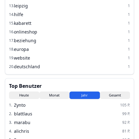
leipzig
13
.
1
hilfe
14
.
1
kabarett
15
.
1
onlineshop
16
.
1
beziehung
17
.
1
europa
18
.
1
website
19
.
1
deutschland
20
.
1
Top Benutzer
Heute
Monat
Jahr
Gesamt
Zynto
1
.
105
P.
blattlaus
2
.
99
P.
marabu
3
.
92
P.
alichris
4
.
81
P.