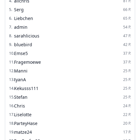
alichris
4
.
81
P.
Serg
5
.
66
P.
Liebchen
6
.
65
P.
admin
7
.
54
P.
sarahlicious
8
.
47
P.
bluebird
9
.
42
P.
Emse5
10
.
37
P.
Fragemoewe
11
.
37
P.
Manni
12
.
25
P.
tyanA
13
.
25
P.
Kekusss111
14
.
25
P.
Stefan
15
.
25
P.
Chris
16
.
24
P.
Liselotte
17
.
22
P.
ParteyHase
18
.
20
P.
matze24
19
.
17
P.