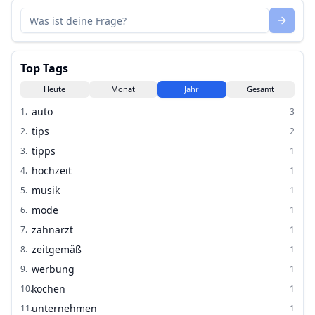
Top Tags
Heute
Monat
Jahr
Gesamt
auto
1
.
3
tips
2
.
2
tipps
3
.
1
hochzeit
4
.
1
musik
5
.
1
mode
6
.
1
zahnarzt
7
.
1
zeitgemäß
8
.
1
werbung
9
.
1
kochen
10
.
1
unternehmen
11
.
1