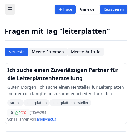
Zum Hauptinhalt springen
Frage
Anmelden
Registrieren
Fragen mit Tag "leiterplatten"
Neueste
Meiste Stimmen
Meiste Aufrufe
Ich suche einen Zuverlässigen Partner für
die Leiterplattenherstellung
Guten Morgen, ich suche einen Hersteller für Leiterplatten
mit dem ich langfristig zusammenarbeiten kann. Ich
brauch für verschiedene Sirenentypen Leiterpallten in
sirene
leiterplatten
leiterplattenhersteller
Serienfertigung. Könnt ihr mir je
...
0
|
0
0
0
254
vor 11 Jahren
von
anonymous