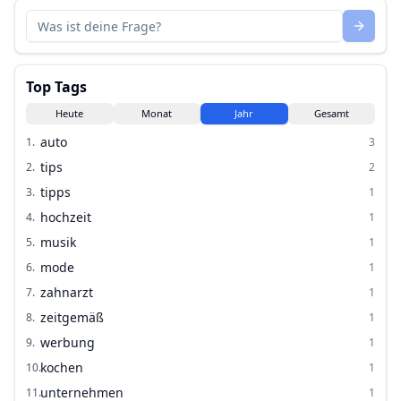
Top Tags
Heute
Monat
Jahr
Gesamt
auto
1
.
3
tips
2
.
2
tipps
3
.
1
hochzeit
4
.
1
musik
5
.
1
mode
6
.
1
zahnarzt
7
.
1
zeitgemäß
8
.
1
werbung
9
.
1
kochen
10
.
1
unternehmen
11
.
1