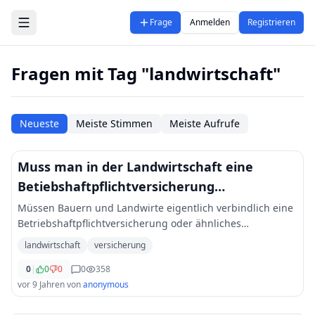
Zum Hauptinhalt springen
Frage
Anmelden
Registrieren
Fragen mit Tag "landwirtschaft"
Neueste
Meiste Stimmen
Meiste Aufrufe
Muss man in der Landwirtschaft eine
Betiebshaftpflichtversicherung
abschließen?
Müssen Bauern und Landwirte eigentlich verbindlich eine
Betriebshaftpflichtversicherung oder ähnliches
abschließen??
landwirtschaft
versicherung
0
|
0
0
0
358
vor 9 Jahren
von
anonymous