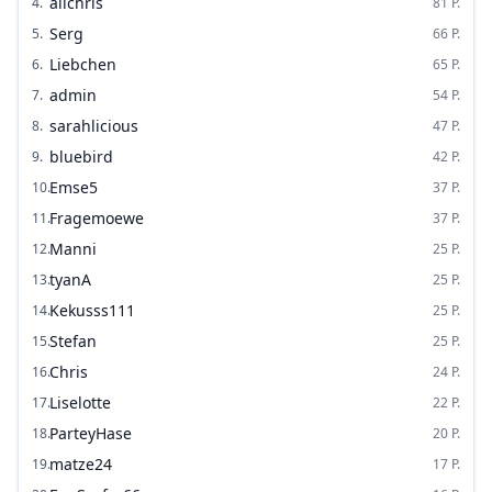
alichris
4
.
81
P.
Serg
5
.
66
P.
Liebchen
6
.
65
P.
admin
7
.
54
P.
sarahlicious
8
.
47
P.
bluebird
9
.
42
P.
Emse5
10
.
37
P.
Fragemoewe
11
.
37
P.
Manni
12
.
25
P.
tyanA
13
.
25
P.
Kekusss111
14
.
25
P.
Stefan
15
.
25
P.
Chris
16
.
24
P.
Liselotte
17
.
22
P.
ParteyHase
18
.
20
P.
matze24
19
.
17
P.