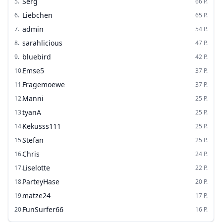
Serg
5
.
66
P.
Liebchen
6
.
65
P.
admin
7
.
54
P.
sarahlicious
8
.
47
P.
bluebird
9
.
42
P.
Emse5
10
.
37
P.
Fragemoewe
11
.
37
P.
Manni
12
.
25
P.
tyanA
13
.
25
P.
Kekusss111
14
.
25
P.
Stefan
15
.
25
P.
Chris
16
.
24
P.
Liselotte
17
.
22
P.
ParteyHase
18
.
20
P.
matze24
19
.
17
P.
FunSurfer66
20
.
16
P.