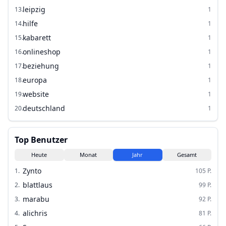
leipzig
13
.
1
hilfe
14
.
1
kabarett
15
.
1
onlineshop
16
.
1
beziehung
17
.
1
europa
18
.
1
website
19
.
1
deutschland
20
.
1
Top Benutzer
Heute
Monat
Jahr
Gesamt
Zynto
1
.
105
P.
blattlaus
2
.
99
P.
marabu
3
.
92
P.
alichris
4
.
81
P.