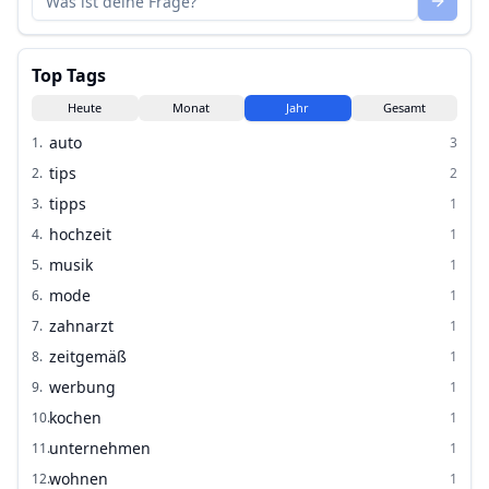
Top Tags
Heute
Monat
Jahr
Gesamt
auto
1
.
3
tips
2
.
2
tipps
3
.
1
hochzeit
4
.
1
musik
5
.
1
mode
6
.
1
zahnarzt
7
.
1
zeitgemäß
8
.
1
werbung
9
.
1
kochen
10
.
1
unternehmen
11
.
1
wohnen
12
.
1