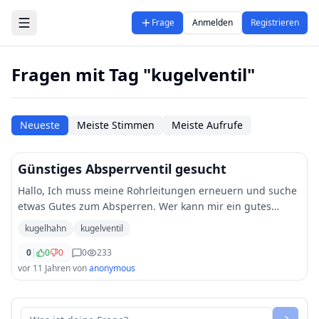
Zum Hauptinhalt springen
Frage
Anmelden
Registrieren
Fragen mit Tag "kugelventil"
Neueste
Meiste Stimmen
Meiste Aufrufe
Günstiges Absperrventil gesucht
Hallo, Ich muss meine Rohrleitungen erneuern und suche
etwas Gutes zum Absperren. Wer kann mir ein gutes
Kugelventil oder Kugelhahn empfehlen? &nbsp; Es sollte
kugelhahn
kugelventil
preislich nicht so teuer sein, abe
...
0
|
0
0
0
233
vor 11 Jahren
von
anonymous