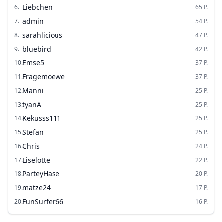
Liebchen
6
.
65
P.
admin
7
.
54
P.
sarahlicious
8
.
47
P.
bluebird
9
.
42
P.
Emse5
10
.
37
P.
Fragemoewe
11
.
37
P.
Manni
12
.
25
P.
tyanA
13
.
25
P.
Kekusss111
14
.
25
P.
Stefan
15
.
25
P.
Chris
16
.
24
P.
Liselotte
17
.
22
P.
ParteyHase
18
.
20
P.
matze24
19
.
17
P.
FunSurfer66
20
.
16
P.