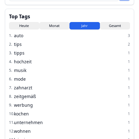
Top Tags
Heute
Monat
Jahr
Gesamt
auto
1
.
3
tips
2
.
2
tipps
3
.
1
hochzeit
4
.
1
musik
5
.
1
mode
6
.
1
zahnarzt
7
.
1
zeitgemäß
8
.
1
werbung
9
.
1
kochen
10
.
1
unternehmen
11
.
1
wohnen
12
.
1