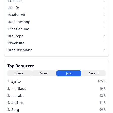
leipzig
13
.
1
hilfe
14
.
1
kabarett
15
.
1
onlineshop
16
.
1
beziehung
17
.
1
europa
18
.
1
website
19
.
1
deutschland
20
.
1
Top Benutzer
Heute
Monat
Jahr
Gesamt
Zynto
1
.
105
P.
blattlaus
2
.
99
P.
marabu
3
.
92
P.
alichris
4
.
81
P.
Serg
5
.
66
P.