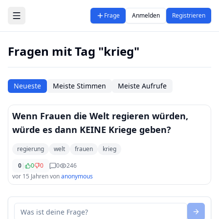
Zum Hauptinhalt springen
Frage
Anmelden
Registrieren
Fragen mit Tag "krieg"
Neueste
Meiste Stimmen
Meiste Aufrufe
Wenn Frauen die Welt regieren würden,
würde es dann KEINE Kriege geben?
regierung
welt
frauen
krieg
0
|
0
0
0
246
vor 15 Jahren
von
anonymous