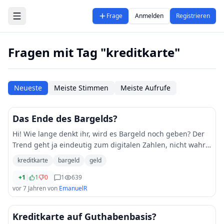
Zum Hauptinhalt springen
Frage
Anmelden
Registrieren
Fragen mit Tag "kreditkarte"
Neueste
Meiste Stimmen
Meiste Aufrufe
Das Ende des Bargelds?
Hi! Wie lange denkt ihr, wird es Bargeld noch geben? Der
Trend geht ja eindeutig zum digitalen Zahlen, nicht wahr?
Aber warum denn ? Profitieren nicht eigentlich nur die
kreditkarte
bargeld
geld
großen Firmen davon? So vie
...
+1
|
1
0
1
639
vor 7 Jahren
von
EmanuelR
Kreditkarte auf Guthabenbasis?