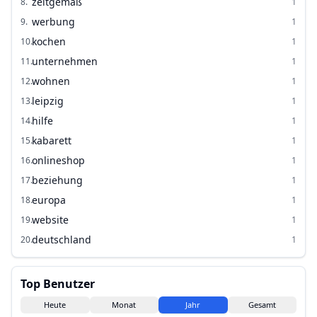
zeitgemäß
8
.
1
werbung
9
.
1
kochen
10
.
1
unternehmen
11
.
1
wohnen
12
.
1
leipzig
13
.
1
hilfe
14
.
1
kabarett
15
.
1
onlineshop
16
.
1
beziehung
17
.
1
europa
18
.
1
website
19
.
1
deutschland
20
.
1
Top Benutzer
Heute
Monat
Jahr
Gesamt