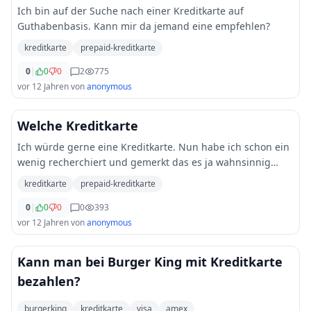
Ich bin auf der Suche nach einer Kreditkarte auf
Guthabenbasis. Kann mir da jemand eine empfehlen?
kreditkarte
prepaid-kreditkarte
0
|
0
0
2
775
vor 12 Jahren
von
anonymous
Welche Kreditkarte
Ich würde gerne eine Kreditkarte. Nun habe ich schon ein
wenig recherchiert und gemerkt das es ja wahnsinnig
viele gibt. Alle haben unterschiedliche Gebühren, Limits
kreditkarte
prepaid-kreditkarte
usw. Kann mir jemand eine gute Kre
...
0
|
0
0
0
393
vor 12 Jahren
von
anonymous
Kann man bei Burger King mit Kreditkarte
bezahlen?
burgerking
kreditkarte
visa
amex