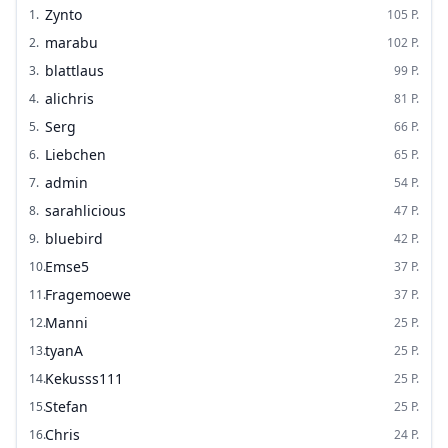
Zynto
1
.
105
P.
marabu
2
.
102
P.
blattlaus
3
.
99
P.
alichris
4
.
81
P.
Serg
5
.
66
P.
Liebchen
6
.
65
P.
admin
7
.
54
P.
sarahlicious
8
.
47
P.
bluebird
9
.
42
P.
Emse5
10
.
37
P.
Fragemoewe
11
.
37
P.
Manni
12
.
25
P.
tyanA
13
.
25
P.
Kekusss111
14
.
25
P.
Stefan
15
.
25
P.
Chris
16
.
24
P.