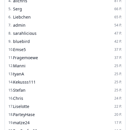
alichris
4
.
81
P.
Serg
5
.
66
P.
Liebchen
6
.
65
P.
admin
7
.
54
P.
sarahlicious
8
.
47
P.
bluebird
9
.
42
P.
Emse5
10
.
37
P.
Fragemoewe
11
.
37
P.
Manni
12
.
25
P.
tyanA
13
.
25
P.
Kekusss111
14
.
25
P.
Stefan
15
.
25
P.
Chris
16
.
24
P.
Liselotte
17
.
22
P.
ParteyHase
18
.
20
P.
matze24
19
.
17
P.