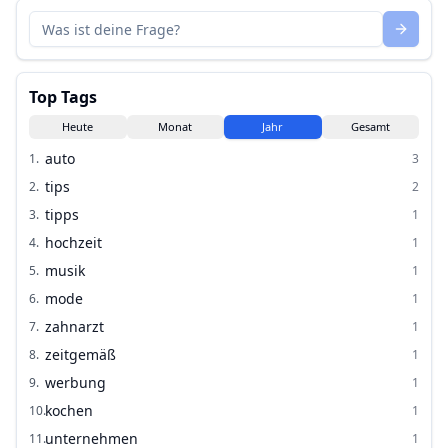
Top Tags
Heute
Monat
Jahr
Gesamt
auto
1
.
3
tips
2
.
2
tipps
3
.
1
hochzeit
4
.
1
musik
5
.
1
mode
6
.
1
zahnarzt
7
.
1
zeitgemäß
8
.
1
werbung
9
.
1
kochen
10
.
1
unternehmen
11
.
1