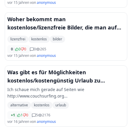
vor 15 Jahren
von
anonymous
Woher bekommt man
kostenlose/lizenzfreie Bilder, die man auf
seiner Homepage verwenden kann?
lizenzfrei
kostenlos
bilder
0
|
0
0
0
265
vor 15 Jahren
von
anonymous
Was gibt es für Möglichkeiten
kostenlos/kostengünstig Urlaub zu
machen?
Ich schaue mich gerade auf Seiten wie
http://www.couchsurfing.org
http://www.hospitalityclub.org http://www.stay4free.com
alternative
kostenlos
urlaub
http://www.globalfreeloaders.com/ um... kennt ihr noch
andere Möglichkeiten/K
+1
|
1
0
5
2176
...
vor 16 Jahren
von
anonymous