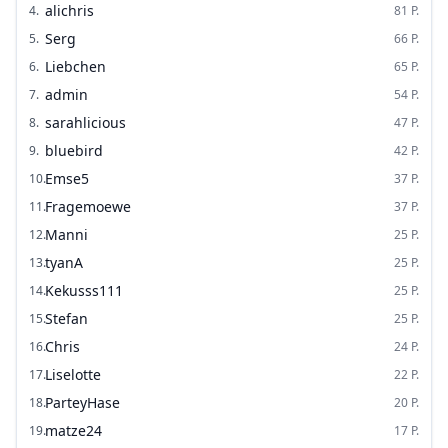
alichris
4
.
81
P.
Serg
5
.
66
P.
Liebchen
6
.
65
P.
admin
7
.
54
P.
sarahlicious
8
.
47
P.
bluebird
9
.
42
P.
Emse5
10
.
37
P.
Fragemoewe
11
.
37
P.
Manni
12
.
25
P.
tyanA
13
.
25
P.
Kekusss111
14
.
25
P.
Stefan
15
.
25
P.
Chris
16
.
24
P.
Liselotte
17
.
22
P.
ParteyHase
18
.
20
P.
matze24
19
.
17
P.