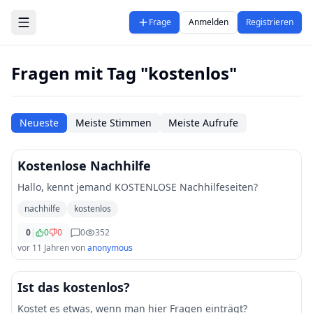
Zum Hauptinhalt springen
Frage
Anmelden
Registrieren
Fragen mit Tag "kostenlos"
Neueste
Meiste Stimmen
Meiste Aufrufe
Kostenlose Nachhilfe
Hallo, kennt jemand KOSTENLOSE Nachhilfeseiten?
nachhilfe
kostenlos
0
|
0
0
0
352
vor 11 Jahren
von
anonymous
Ist das kostenlos?
Kostet es etwas, wenn man hier Fragen einträgt?