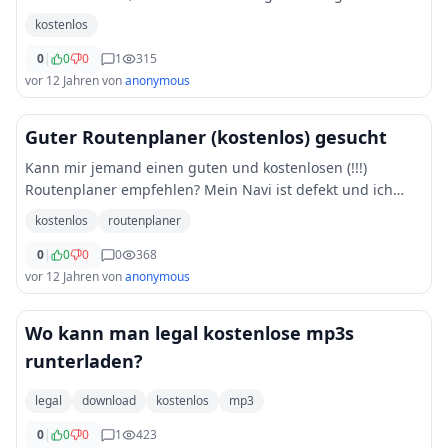
kostenlos
0
|
0
0
1
315
vor 12 Jahren
von
anonymous
Guter Routenplaner (kostenlos) gesucht
Kann mir jemand einen guten und kostenlosen (!!!)
Routenplaner empfehlen? Mein Navi ist defekt und ich
habe am Wochenende eine etwas größere Strecke mit dem
kostenlos
routenplaner
Auto vor mir. Gerne würde ich dir Route dah
...
0
|
0
0
0
368
vor 12 Jahren
von
anonymous
Wo kann man legal kostenlose mp3s
runterladen?
legal
download
kostenlos
mp3
0
|
0
0
1
423