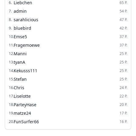
Liebchen
6
.
65
P.
admin
7
.
54
P.
sarahlicious
8
.
47
P.
bluebird
9
.
42
P.
Emse5
10
.
37
P.
Fragemoewe
11
.
37
P.
Manni
12
.
25
P.
tyanA
13
.
25
P.
Kekusss111
14
.
25
P.
Stefan
15
.
25
P.
Chris
16
.
24
P.
Liselotte
17
.
22
P.
ParteyHase
18
.
20
P.
matze24
19
.
17
P.
FunSurfer66
20
.
16
P.