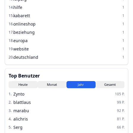
hilfe
14
.
1
kabarett
15
.
1
onlineshop
16
.
1
beziehung
17
.
1
europa
18
.
1
website
19
.
1
deutschland
20
.
1
Top Benutzer
Heute
Monat
Jahr
Gesamt
Zynto
1
.
105
P.
blattlaus
2
.
99
P.
marabu
3
.
92
P.
alichris
4
.
81
P.
Serg
5
.
66
P.