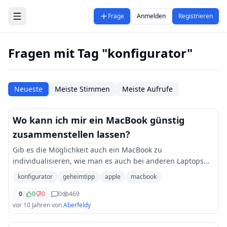
Zum Hauptinhalt springen
Frage
Anmelden
Registrieren
Fragen mit Tag "konfigurator"
Neueste
Meiste Stimmen
Meiste Aufrufe
Wo kann ich mir ein MacBook günstig
zusammenstellen lassen?
Gib es die Möglichkeit auch ein MacBook zu
individualisieren, wie man es auch bei anderen Laptops
kann?
konfigurator
geheimtipp
apple
macbook
0
|
0
0
0
469
vor 10 Jahren
von
Aberfeldy