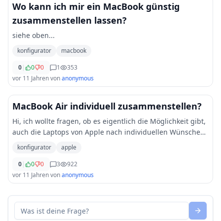
Wo kann ich mir ein MacBook günstig
zusammenstellen lassen?
siehe oben...
konfigurator
macbook
0
|
0
0
1
353
vor 11 Jahren
von
anonymous
MacBook Air individuell zusammenstellen?
Hi, ich wollte fragen, ob es eigentlich die Möglichkeit gibt,
auch die Laptops von Apple nach individuellen Wünschen
(Grafikkarte, Arbeitsspeicher usw.) zu konfigurieren wie
konfigurator
apple
man es auch bei anderen n
...
0
|
0
0
3
922
vor 11 Jahren
von
anonymous