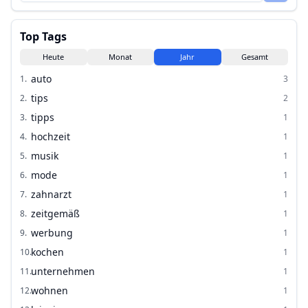
Top Tags
Heute
Monat
Jahr
Gesamt
auto
1
.
3
tips
2
.
2
tipps
3
.
1
hochzeit
4
.
1
musik
5
.
1
mode
6
.
1
zahnarzt
7
.
1
zeitgemäß
8
.
1
werbung
9
.
1
kochen
10
.
1
unternehmen
11
.
1
wohnen
12
.
1