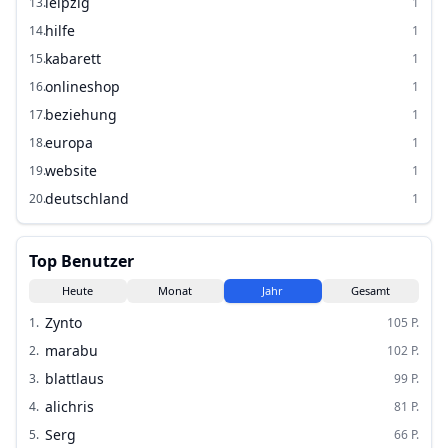
leipzig
13
.
1
hilfe
14
.
1
kabarett
15
.
1
onlineshop
16
.
1
beziehung
17
.
1
europa
18
.
1
website
19
.
1
deutschland
20
.
1
Top Benutzer
Heute
Monat
Jahr
Gesamt
Zynto
1
.
105
P.
marabu
2
.
102
P.
blattlaus
3
.
99
P.
alichris
4
.
81
P.
Serg
5
.
66
P.