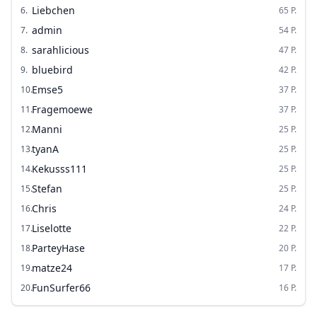
Liebchen
6
.
65
P.
admin
7
.
54
P.
sarahlicious
8
.
47
P.
bluebird
9
.
42
P.
Emse5
10
.
37
P.
Fragemoewe
11
.
37
P.
Manni
12
.
25
P.
tyanA
13
.
25
P.
Kekusss111
14
.
25
P.
Stefan
15
.
25
P.
Chris
16
.
24
P.
Liselotte
17
.
22
P.
ParteyHase
18
.
20
P.
matze24
19
.
17
P.
FunSurfer66
20
.
16
P.