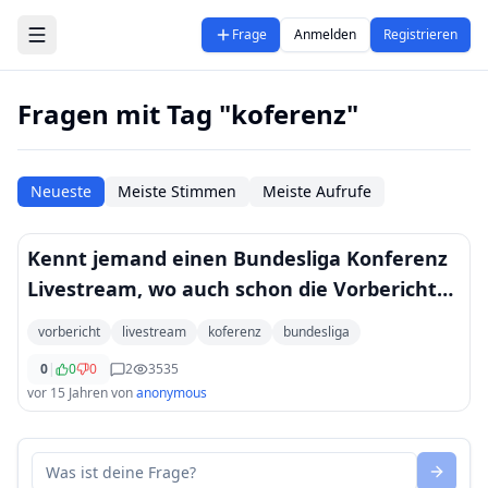
Zum Hauptinhalt springen
Frage
Anmelden
Registrieren
Fragen mit Tag "koferenz"
Neueste
Meiste Stimmen
Meiste Aufrufe
Kennt jemand einen Bundesliga Konferenz
Livestream, wo auch schon die Vorberichte
übertragen werden?
vorbericht
livestream
koferenz
bundesliga
0
|
0
0
2
3535
vor 15 Jahren
von
anonymous