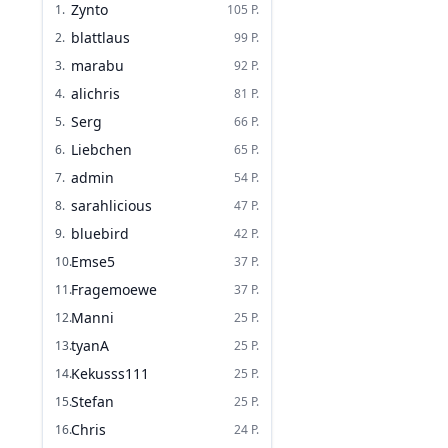
Zynto
1
.
105
P.
blattlaus
2
.
99
P.
marabu
3
.
92
P.
alichris
4
.
81
P.
Serg
5
.
66
P.
Liebchen
6
.
65
P.
admin
7
.
54
P.
sarahlicious
8
.
47
P.
bluebird
9
.
42
P.
Emse5
10
.
37
P.
Fragemoewe
11
.
37
P.
Manni
12
.
25
P.
tyanA
13
.
25
P.
Kekusss111
14
.
25
P.
Stefan
15
.
25
P.
Chris
16
.
24
P.