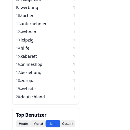
werbung
9
.
1
kochen
10
.
1
unternehmen
11
.
1
wohnen
12
.
1
leipzig
13
.
1
hilfe
14
.
1
kabarett
15
.
1
onlineshop
16
.
1
beziehung
17
.
1
europa
18
.
1
website
19
.
1
deutschland
20
.
1
Top Benutzer
Heute
Monat
Jahr
Gesamt