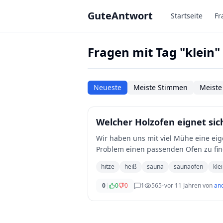
Zum Hauptinhalt springen
GuteAntwort
Startseite
Fr
Fragen mit Tag "klein"
Neueste
Meiste Stimmen
Meiste
Welcher Holzofen eignet si
Wir haben uns mit viel Mühe eine eig
Problem einen passenden Ofen zu find
Raum
...
hitze
heiß
sauna
saunaofen
kle
0
|
0
0
1
565
•
vor 11 Jahren
von
an