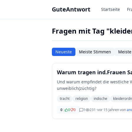
Zum Hauptinhalt springen
GuteAntwort
Startseite
Fr
Fragen mit Tag "kleid
Neueste
Meiste Stimmen
Meiste
Warum tragen ind.Frauen Sar
Und warum empfindet die westliche W
unweiblich(züchtig?
tracht
religion
indische
kleiderord
0
|
0
0
1
231
•
vor 15 Jahren
von
an