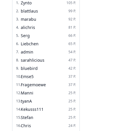
Zynto
1
.
105
P.
blattlaus
2
.
99
P.
marabu
3
.
92
P.
alichris
4
.
81
P.
Serg
5
.
66
P.
Liebchen
6
.
65
P.
admin
7
.
54
P.
sarahlicious
8
.
47
P.
bluebird
9
.
42
P.
Emse5
10
.
37
P.
Fragemoewe
11
.
37
P.
Manni
12
.
25
P.
tyanA
13
.
25
P.
Kekusss111
14
.
25
P.
Stefan
15
.
25
P.
Chris
16
.
24
P.