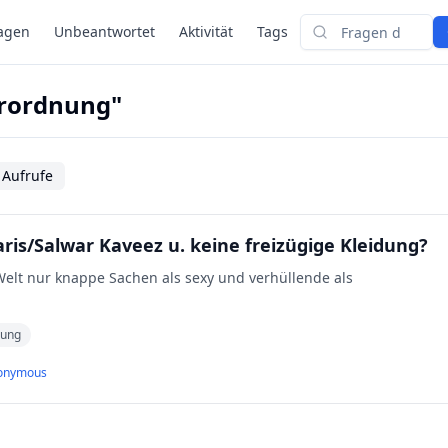
agen
Unbeantwortet
Aktivität
Tags
Suchen
erordnung"
 Aufrufe
is/Salwar Kaveez u. keine freizügige Kleidung?
elt nur knappe Sachen als sexy und verhüllende als
nung
onymous