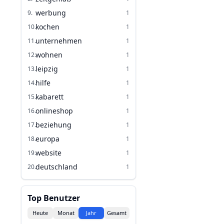
werbung
9
.
1
kochen
10
.
1
unternehmen
11
.
1
wohnen
12
.
1
leipzig
13
.
1
hilfe
14
.
1
kabarett
15
.
1
onlineshop
16
.
1
beziehung
17
.
1
europa
18
.
1
website
19
.
1
deutschland
20
.
1
Top Benutzer
Heute
Monat
Jahr
Gesamt