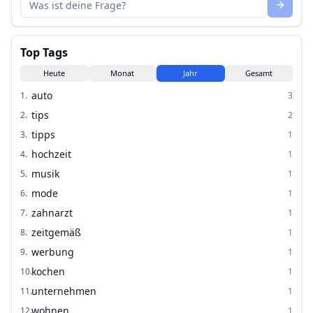
Top Tags
Heute
Monat
Jahr
Gesamt
auto
1
.
3
tips
2
.
2
tipps
3
.
1
hochzeit
4
.
1
musik
5
.
1
mode
6
.
1
zahnarzt
7
.
1
zeitgemäß
8
.
1
werbung
9
.
1
kochen
10
.
1
unternehmen
11
.
1
wohnen
12
.
1