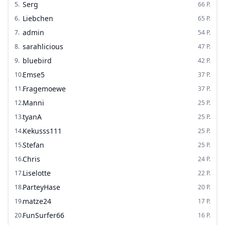
Serg
5
.
66
P.
Liebchen
6
.
65
P.
admin
7
.
54
P.
sarahlicious
8
.
47
P.
bluebird
9
.
42
P.
Emse5
10
.
37
P.
Fragemoewe
11
.
37
P.
Manni
12
.
25
P.
tyanA
13
.
25
P.
Kekusss111
14
.
25
P.
Stefan
15
.
25
P.
Chris
16
.
24
P.
Liselotte
17
.
22
P.
ParteyHase
18
.
20
P.
matze24
19
.
17
P.
FunSurfer66
20
.
16
P.