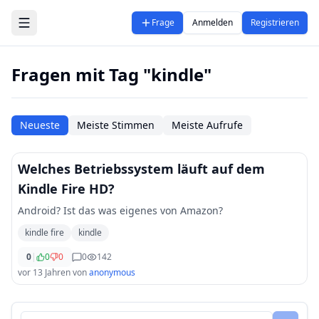
Zum Hauptinhalt springen
Frage
Anmelden
Registrieren
Fragen mit Tag "kindle"
Neueste
Meiste Stimmen
Meiste Aufrufe
Welches Betriebssystem läuft auf dem
Kindle Fire HD?
Android? Ist das was eigenes von Amazon?
kindle fire
kindle
0
|
0
0
0
142
vor 13 Jahren
von
anonymous