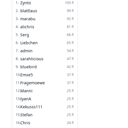
Zynto
1
.
105
P.
blattlaus
2
.
99
P.
marabu
3
.
92
P.
alichris
4
.
81
P.
Serg
5
.
66
P.
Liebchen
6
.
65
P.
admin
7
.
54
P.
sarahlicious
8
.
47
P.
bluebird
9
.
42
P.
Emse5
10
.
37
P.
Fragemoewe
11
.
37
P.
Manni
12
.
25
P.
tyanA
13
.
25
P.
Kekusss111
14
.
25
P.
Stefan
15
.
25
P.
Chris
16
.
24
P.