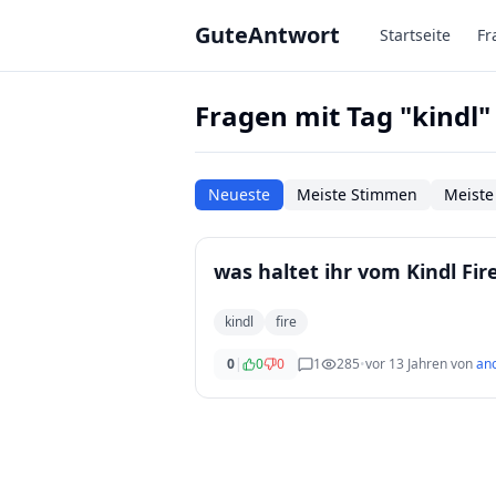
Zum Hauptinhalt springen
GuteAntwort
Startseite
Fr
Fragen mit Tag "kindl"
Neueste
Meiste Stimmen
Meiste
was haltet ihr vom Kindl Fir
kindl
fire
0
|
0
0
1
285
•
vor 13 Jahren
von
an