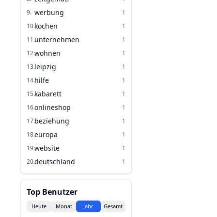
werbung
9
.
1
kochen
10
.
1
unternehmen
11
.
1
wohnen
12
.
1
leipzig
13
.
1
hilfe
14
.
1
kabarett
15
.
1
onlineshop
16
.
1
beziehung
17
.
1
europa
18
.
1
website
19
.
1
deutschland
20
.
1
Top Benutzer
Heute
Monat
Jahr
Gesamt