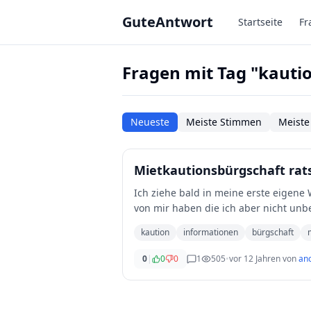
Zum Hauptinhalt springen
GuteAntwort
Startseite
Fr
Fragen mit Tag "kauti
Neueste
Meiste Stimmen
Meiste
Mietkautionsbürgschaft ra
Ich ziehe bald in meine erste eigene
von mir haben die ich aber nicht unb
denn
...
kaution
informationen
bürgschaft
0
|
0
0
1
505
•
vor 12 Jahren
von
an