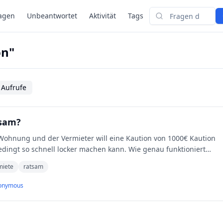
agen
Unbeantwortet
Aktivität
Tags
Suchen
on"
 Aufrufe
tsam?
 Wohnung und der Vermieter will eine Kaution von 1000€ Kaution
edingt so schnell locker machen kann. Wie genau funktioniert
miete
ratsam
onymous