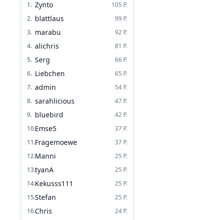
Zynto
1
.
105
P.
blattlaus
2
.
99
P.
marabu
3
.
92
P.
alichris
4
.
81
P.
Serg
5
.
66
P.
Liebchen
6
.
65
P.
admin
7
.
54
P.
sarahlicious
8
.
47
P.
bluebird
9
.
42
P.
Emse5
10
.
37
P.
Fragemoewe
11
.
37
P.
Manni
12
.
25
P.
tyanA
13
.
25
P.
Kekusss111
14
.
25
P.
Stefan
15
.
25
P.
Chris
16
.
24
P.