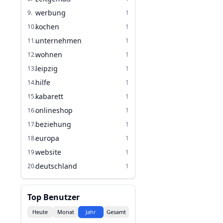
werbung
9
.
1
kochen
10
.
1
unternehmen
11
.
1
wohnen
12
.
1
leipzig
13
.
1
hilfe
14
.
1
kabarett
15
.
1
onlineshop
16
.
1
beziehung
17
.
1
europa
18
.
1
website
19
.
1
deutschland
20
.
1
Top Benutzer
Heute
Monat
Jahr
Gesamt