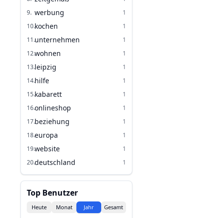
werbung
9
.
1
kochen
10
.
1
unternehmen
11
.
1
wohnen
12
.
1
leipzig
13
.
1
hilfe
14
.
1
kabarett
15
.
1
onlineshop
16
.
1
beziehung
17
.
1
europa
18
.
1
website
19
.
1
deutschland
20
.
1
Top Benutzer
Heute
Monat
Jahr
Gesamt