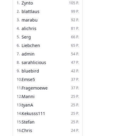
Zynto
1
.
105
P.
blattlaus
2
.
99
P.
marabu
3
.
92
P.
alichris
4
.
81
P.
Serg
5
.
66
P.
Liebchen
6
.
65
P.
admin
7
.
54
P.
sarahlicious
8
.
47
P.
bluebird
9
.
42
P.
Emse5
10
.
37
P.
Fragemoewe
11
.
37
P.
Manni
12
.
25
P.
tyanA
13
.
25
P.
Kekusss111
14
.
25
P.
Stefan
15
.
25
P.
Chris
16
.
24
P.