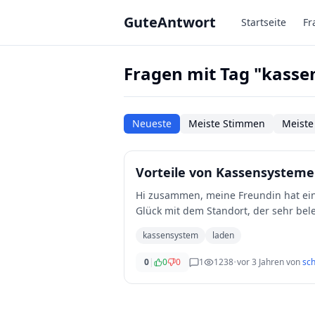
Zum Hauptinhalt springen
GuteAntwort
Startseite
Fr
Fragen mit Tag "kass
Neueste
Meiste Stimmen
Meiste
Vorteile von Kassensysteme
Hi zusammen, meine Freundin hat ein
Glück mit dem Standort, der sehr bel
u
...
kassensystem
laden
0
|
0
0
1
1238
•
vor 3 Jahren
von
sc