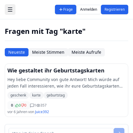
Zum Hauptinhalt springen
Frage
Anmelden
Registrieren
Fragen mit Tag "karte"
Neueste
Meiste Stimmen
Meiste Aufrufe
Wie gestaltet ihr Geburtstagskarten
Hey liebe Community von gute Antwort! Mich würde auf
jeden Fall interessieren, wie ihr eure Geburtstagskarten
designt. Ich bin leider absolut unkreativ, was das
geschenk
karte
geburtstag
anbetrifft. Ich habe mir bisher ledi
...
0
|
0
0
1
357
vor 6 Jahren
von
Juice392