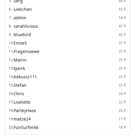
Serg
5
.
66
P.
Liebchen
6
.
65
P.
admin
7
.
54
P.
sarahlicious
8
.
47
P.
bluebird
9
.
42
P.
Emse5
10
.
37
P.
Fragemoewe
11
.
37
P.
Manni
12
.
25
P.
tyanA
13
.
25
P.
Kekusss111
14
.
25
P.
Stefan
15
.
25
P.
Chris
16
.
24
P.
Liselotte
17
.
22
P.
ParteyHase
18
.
20
P.
matze24
19
.
17
P.
FunSurfer66
20
.
16
P.