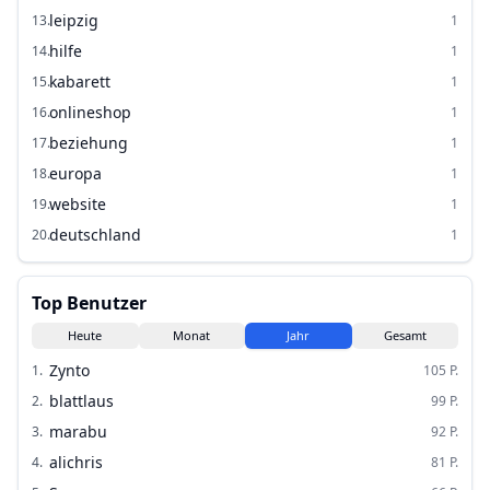
leipzig
13
.
1
hilfe
14
.
1
kabarett
15
.
1
onlineshop
16
.
1
beziehung
17
.
1
europa
18
.
1
website
19
.
1
deutschland
20
.
1
Top Benutzer
Heute
Monat
Jahr
Gesamt
Zynto
1
.
105
P.
blattlaus
2
.
99
P.
marabu
3
.
92
P.
alichris
4
.
81
P.