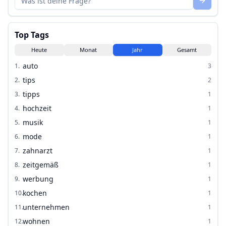
Top Tags
Heute
Monat
Jahr
Gesamt
auto
1
.
3
tips
2
.
2
tipps
3
.
1
hochzeit
4
.
1
musik
5
.
1
mode
6
.
1
zahnarzt
7
.
1
zeitgemäß
8
.
1
werbung
9
.
1
kochen
10
.
1
unternehmen
11
.
1
wohnen
12
.
1