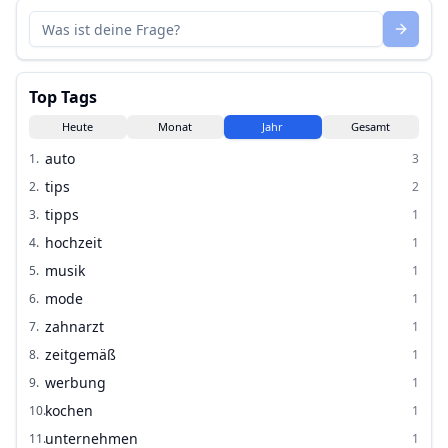
Top Tags
Heute
Monat
Jahr
Gesamt
auto
1
.
3
tips
2
.
2
tipps
3
.
1
hochzeit
4
.
1
musik
5
.
1
mode
6
.
1
zahnarzt
7
.
1
zeitgemäß
8
.
1
werbung
9
.
1
kochen
10
.
1
unternehmen
11
.
1