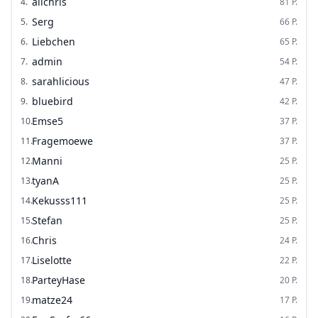
alichris
4
.
81
P.
Serg
5
.
66
P.
Liebchen
6
.
65
P.
admin
7
.
54
P.
sarahlicious
8
.
47
P.
bluebird
9
.
42
P.
Emse5
10
.
37
P.
Fragemoewe
11
.
37
P.
Manni
12
.
25
P.
tyanA
13
.
25
P.
Kekusss111
14
.
25
P.
Stefan
15
.
25
P.
Chris
16
.
24
P.
Liselotte
17
.
22
P.
ParteyHase
18
.
20
P.
matze24
19
.
17
P.