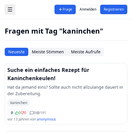
Zum Hauptinhalt springen
Frage
Anmelden
Registrieren
Fragen mit Tag "kaninchen"
Neueste
Meiste Stimmen
Meiste Aufrufe
Suche ein einfaches Rezept für
Kaninchenkeulen!
Hat da jemand eins? Sollte auch nicht allzulange dauert in
der Zubereitung.
kaninchen
0
|
0
0
0
191
vor 13 Jahren
von
anonymous