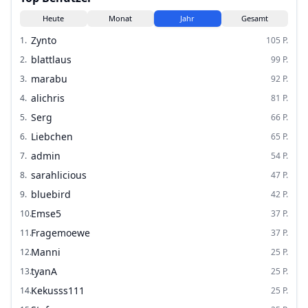
Heute
Monat
Jahr
Gesamt
Zynto
1
.
105
P.
blattlaus
2
.
99
P.
marabu
3
.
92
P.
alichris
4
.
81
P.
Serg
5
.
66
P.
Liebchen
6
.
65
P.
admin
7
.
54
P.
sarahlicious
8
.
47
P.
bluebird
9
.
42
P.
Emse5
10
.
37
P.
Fragemoewe
11
.
37
P.
Manni
12
.
25
P.
tyanA
13
.
25
P.
Kekusss111
14
.
25
P.