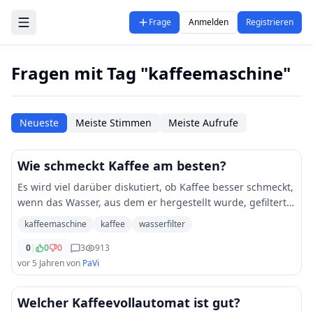
Zum Hauptinhalt springen
Frage
Anmelden
Registrieren
Fragen mit Tag "kaffeemaschine"
Neueste
Meiste Stimmen
Meiste Aufrufe
Wie schmeckt Kaffee am besten?
Es wird viel darüber diskutiert, ob Kaffee besser schmeckt,
wenn das Wasser, aus dem er hergestellt wurde, gefiltert
wird. Kaffeemaschinen mit Wasserfiltern sind jetzt
kaffeemaschine
kaffee
wasserfilter
verfügbar, sodass die Hersteller
...
0
|
0
0
3
913
vor 5 Jahren
von
PaVi
Welcher Kaffeevollautomat ist gut?