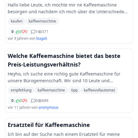
Hallo liebe Leute, ich möchte mir ne Kaffeemaschine
besorgen und nachdem ich mich über die Unterschiede
der verschiedenen Geräte informieren konnte, habe ich
kaufen
kaffeemaschine
mich für einen Kaffeevollautomaten entsch
...
0
|
0
0
1
371
vor 9 Jahren
von
bugati
Welche Kaffeemaschine bietet das beste
Preis-Leistungsverhältnis?
Heyho, ich suche eine richtig gute Kaffeemaschine für
unsere Bürogemeinschaft. Wir sind 10 Leute und
brauchen alle unseren Kaffee um über den Arbeitstag zu
empfehlung
kaffeemaschine
tipp
kaffeevollautomat
kommen. Welche Kaffeemaschine ist für uns di
...
0
|
0
0
0
689
vor 11 Jahren
von
anonymous
Ersatzteil für Kaffeemaschine
Ich bin auf der Suche nach einem Ersatzteil für meine