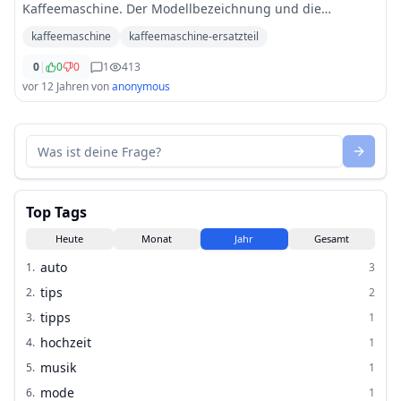
Kaffeemaschine. Der Modellbezeichnung und die
Bezeichnung für das Ersatzteil sind bekannt. Leider finde
kaffeemaschine
kaffeemaschine-ersatzteil
ich im Netz trotzdem nichts. Jemand einen
...
0
|
0
0
1
413
vor 12 Jahren
von
anonymous
Top Tags
Heute
Monat
Jahr
Gesamt
auto
1
.
3
tips
2
.
2
tipps
3
.
1
hochzeit
4
.
1
musik
5
.
1
mode
6
.
1