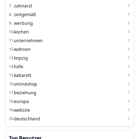
zahnarzt
7
.
1
zeitgemäß
8
.
1
werbung
9
.
1
kochen
10
.
1
unternehmen
11
.
1
wohnen
12
.
1
leipzig
13
.
1
hilfe
14
.
1
kabarett
15
.
1
onlineshop
16
.
1
beziehung
17
.
1
europa
18
.
1
website
19
.
1
deutschland
20
.
1
Top Benutzer