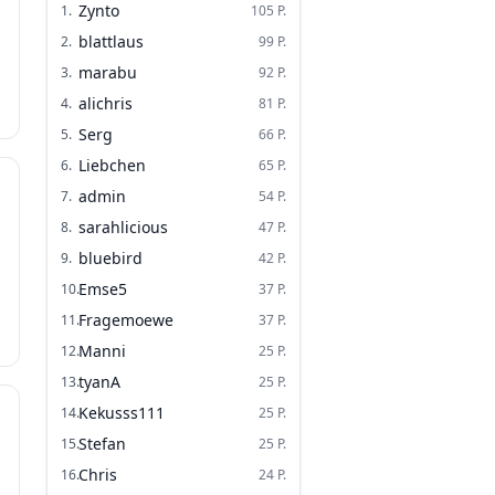
Zynto
1
.
105
P.
blattlaus
2
.
99
P.
marabu
3
.
92
P.
alichris
4
.
81
P.
Serg
5
.
66
P.
Liebchen
6
.
65
P.
admin
7
.
54
P.
sarahlicious
8
.
47
P.
bluebird
9
.
42
P.
Emse5
10
.
37
P.
Fragemoewe
11
.
37
P.
Manni
12
.
25
P.
tyanA
13
.
25
P.
Kekusss111
14
.
25
P.
Stefan
15
.
25
P.
Chris
16
.
24
P.