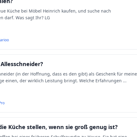
hlen?
Vorschlägen, was auf keinen Fall fehlen darf. Was sagt Ihr? LG
arioo
 Allesschneider?
hneider (in der Hoffnung, dass es den gibt) als Geschenk für meine
nge einen, der wirklich Leistung bringt. Welche Erfahrungen
...
Pro
die Küche stellen, wenn sie groß genug ist?
effen bei einer früheren Schulfreundin zu Hause. Sie hat eine