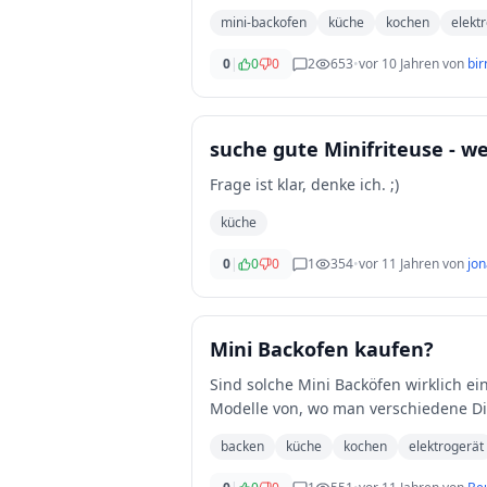
mini-backofen
küche
kochen
elekt
0
|
0
0
2
653
•
vor 10 Jahren
von
bir
suche gute Minifriteuse - we
Frage ist klar, denke ich. ;)
küche
0
|
0
0
1
354
•
vor 11 Jahren
von
jon
Mini Backofen kaufen?
Sind solche Mini Backöfen wirklich ei
Modelle von, wo man verschiedene Di
backen
küche
kochen
elektrogerät