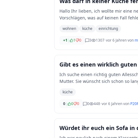
Was darf in keiner Küche fe
Hallo Ihr lieben, ich wollte mir eine neue Küche bei Möbel Heinrich kaufen, und suche nach
wohnen
küche
einrichtung
+1
|
1
0
3
1307
•
vor 6 Jahren
von
m
Gibt es einen wirklich guten
Ich suche einen richtig guten Allessc
Mutter. Sie wünscht sich schon so la
küche
0
|
0
0
0
448
•
vor 6 Jahren
von
P20
Würdet ihr euch ein Sofa in 
Ich war neulich nach einem Klassentr