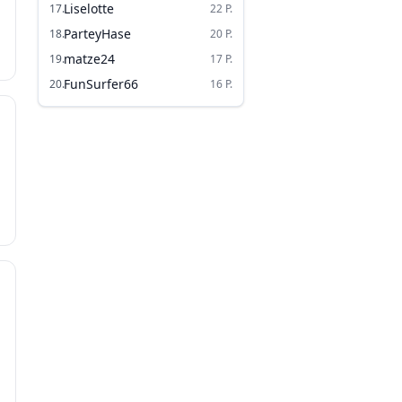
Liselotte
17
.
22
P.
ParteyHase
18
.
20
P.
matze24
19
.
17
P.
FunSurfer66
20
.
16
P.