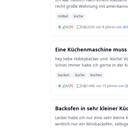
recht große Wohnung mit amerikanisc
und
...
möbel
küche
0
|
0
0
5
2035
•
vor 8 Jahren
von
dir
Eine Küchenmaschine muss h
hey liebe Hobbybäcker und -köche! Vor zwei Jahren bin ich bei Mutti ausgezogen und lebe in einer WG.
Schon immer habe ich gerne in der K
biet
...
backen
küche
kochen
0
|
0
0
2
1486
•
vor 10 Jahren
von
Q
Backofen in sehr kleiner Kü
Leider habe ich nur eine sehr kleine Küche. Ich suche dafür jetzt einen Backofen, abe
wirklich nur ein Minibackofen, selbi