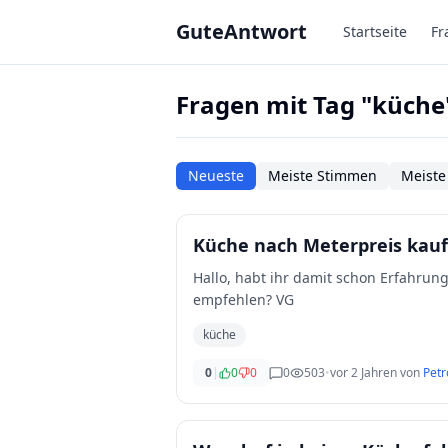
Zum Hauptinhalt springen
GuteAntwort
Startseite
Fr
Fragen mit Tag "küche
Neueste
Meiste Stimmen
Meiste
Küche nach Meterpreis kau
Hallo, habt ihr damit schon Erfahrun
empfehlen? VG
küche
0
|
0
0
0
503
•
vor 2 Jahren
von
Petr