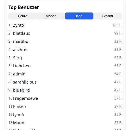
Top Benutzer
Heute
Monat
Jahr
Gesamt
Zynto
1
.
105
P.
blattlaus
2
.
99
P.
marabu
3
.
92
P.
alichris
4
.
81
P.
Serg
5
.
66
P.
Liebchen
6
.
65
P.
admin
7
.
54
P.
sarahlicious
8
.
47
P.
bluebird
9
.
42
P.
Fragemoewe
10
.
37
P.
Emse5
11
.
37
P.
tyanA
12
.
25
P.
Manni
13
.
25
P.