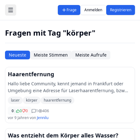
Zum Hauptinhalt springen
Frage
Anmelden
Registrieren
Fragen mit Tag "körper"
Neueste
Meiste Stimmen
Meiste Aufrufe
Haarentfernung
Hallo liebe Community, kennt jemand in Frankfurt oder
Umgebung eine Adresse für Laserhaarentfernung, bzw
hat bereits Erfahrung bei jener Adresse? Bin auf der Suche
laser
körper
haarentfernung
nach etwas gutem und bezahlbaren.
...
0
|
0
0
1
406
vor 9 Jahren
von
Jennilu
Was entzieht dem Körper alles Wasser?