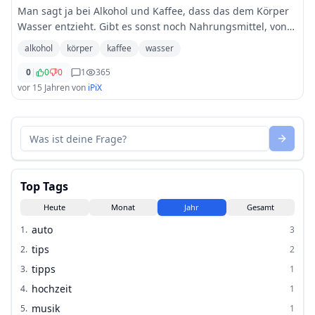
Man sagt ja bei Alkohol und Kaffee, dass das dem Körper
Wasser entzieht. Gibt es sonst noch Nahrungsmittel, von
denen man das sagt?
alkohol
körper
kaffee
wasser
0
|
0
0
1
365
vor 15 Jahren
von
iPiX
Top Tags
Heute
Monat
Jahr
Gesamt
auto
1
.
3
tips
2
.
2
tipps
3
.
1
hochzeit
4
.
1
musik
5
.
1