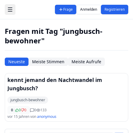
Zum Hauptinhalt springen
Frage
Anmelden
Registrieren
Fragen mit Tag "jungbusch-
bewohner"
Neueste
Meiste Stimmen
Meiste Aufrufe
kennt jemand den Nachtwandel im
Jungbusch?
jungbusch-bewohner
0
|
0
0
0
133
vor 15 Jahren
von
anonymous