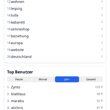
wohnen
12
.
1
leipzig
13
.
1
hilfe
14
.
1
kabarett
15
.
1
onlineshop
16
.
1
beziehung
17
.
1
europa
18
.
1
website
19
.
1
deutschland
20
.
1
Top Benutzer
Heute
Monat
Jahr
Gesamt
Zynto
1
.
105
P.
blattlaus
2
.
99
P.
marabu
3
.
92
P.
alichris
4
.
81
P.