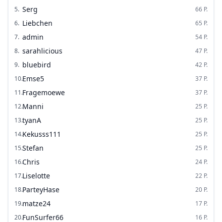
Serg
5
.
66
P.
Liebchen
6
.
65
P.
admin
7
.
54
P.
sarahlicious
8
.
47
P.
bluebird
9
.
42
P.
Emse5
10
.
37
P.
Fragemoewe
11
.
37
P.
Manni
12
.
25
P.
tyanA
13
.
25
P.
Kekusss111
14
.
25
P.
Stefan
15
.
25
P.
Chris
16
.
24
P.
Liselotte
17
.
22
P.
ParteyHase
18
.
20
P.
matze24
19
.
17
P.
FunSurfer66
20
.
16
P.