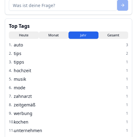
Top Tags
Heute
Monat
Jahr
Gesamt
auto
1
.
3
tips
2
.
2
tipps
3
.
1
hochzeit
4
.
1
musik
5
.
1
mode
6
.
1
zahnarzt
7
.
1
zeitgemäß
8
.
1
werbung
9
.
1
kochen
10
.
1
unternehmen
11
.
1