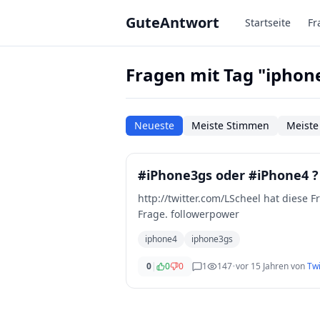
Zum Hauptinhalt springen
GuteAntwort
Startseite
Fr
Fragen mit Tag "iphon
Neueste
Meiste Stimmen
Meiste
#iPhone3gs oder #iPhone4 ?
http://twitter.com/LScheel hat diese F
Frage. followerpower
iphone4
iphone3gs
0
|
0
0
1
147
•
vor 15 Jahren
von
Twi