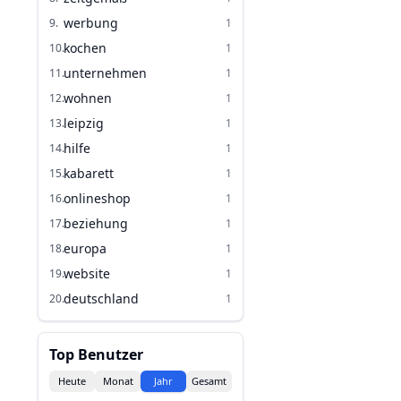
werbung
9
.
1
kochen
10
.
1
unternehmen
11
.
1
wohnen
12
.
1
leipzig
13
.
1
hilfe
14
.
1
kabarett
15
.
1
onlineshop
16
.
1
beziehung
17
.
1
europa
18
.
1
website
19
.
1
deutschland
20
.
1
Top Benutzer
Heute
Monat
Jahr
Gesamt