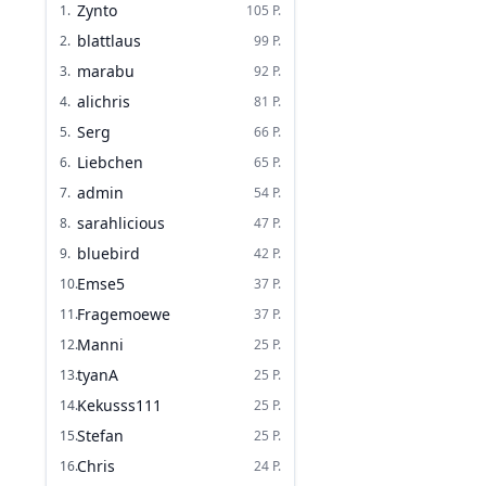
Zynto
1
.
105
P.
blattlaus
2
.
99
P.
marabu
3
.
92
P.
alichris
4
.
81
P.
Serg
5
.
66
P.
Liebchen
6
.
65
P.
admin
7
.
54
P.
sarahlicious
8
.
47
P.
bluebird
9
.
42
P.
Emse5
10
.
37
P.
Fragemoewe
11
.
37
P.
Manni
12
.
25
P.
tyanA
13
.
25
P.
Kekusss111
14
.
25
P.
Stefan
15
.
25
P.
Chris
16
.
24
P.