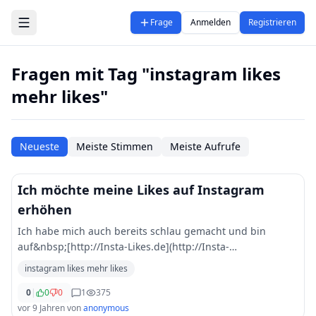
Zum Hauptinhalt springen
Frage
Anmelden
Registrieren
Fragen mit Tag "instagram likes
mehr likes"
Neueste
Meiste Stimmen
Meiste Aufrufe
Ich möchte meine Likes auf Instagram
erhöhen
Ich habe mich auch bereits schlau gemacht und bin
auf&nbsp;[http://Insta-Likes.de](http://Insta-
Likes.de)&nbsp;gestoßen. Hat schon jemand Erfahrungen
instagram likes mehr likes
mit dieser Seite bzw. Erfahrung gemacht . Danke vo
...
0
|
0
0
1
375
vor 9 Jahren
von
anonymous