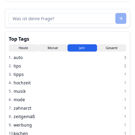
Top Tags
Heute
Monat
Jahr
Gesamt
auto
1
.
3
tips
2
.
2
tipps
3
.
1
hochzeit
4
.
1
musik
5
.
1
mode
6
.
1
zahnarzt
7
.
1
zeitgemäß
8
.
1
werbung
9
.
1
kochen
10
.
1