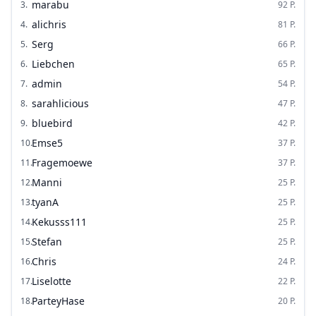
marabu
3
.
92
P.
alichris
4
.
81
P.
Serg
5
.
66
P.
Liebchen
6
.
65
P.
admin
7
.
54
P.
sarahlicious
8
.
47
P.
bluebird
9
.
42
P.
Emse5
10
.
37
P.
Fragemoewe
11
.
37
P.
Manni
12
.
25
P.
tyanA
13
.
25
P.
Kekusss111
14
.
25
P.
Stefan
15
.
25
P.
Chris
16
.
24
P.
Liselotte
17
.
22
P.
ParteyHase
18
.
20
P.