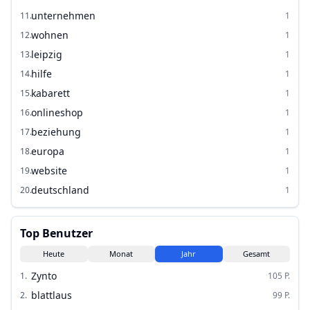
unternehmen
11
.
1
wohnen
12
.
1
leipzig
13
.
1
hilfe
14
.
1
kabarett
15
.
1
onlineshop
16
.
1
beziehung
17
.
1
europa
18
.
1
website
19
.
1
deutschland
20
.
1
Top Benutzer
Heute
Monat
Jahr
Gesamt
Zynto
1
.
105
P.
blattlaus
2
.
99
P.