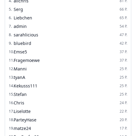
alichris
4
.
81
P.
Serg
5
.
66
P.
Liebchen
6
.
65
P.
admin
7
.
54
P.
sarahlicious
8
.
47
P.
bluebird
9
.
42
P.
Emse5
10
.
37
P.
Fragemoewe
11
.
37
P.
Manni
12
.
25
P.
tyanA
13
.
25
P.
Kekusss111
14
.
25
P.
Stefan
15
.
25
P.
Chris
16
.
24
P.
Liselotte
17
.
22
P.
ParteyHase
18
.
20
P.
matze24
19
.
17
P.