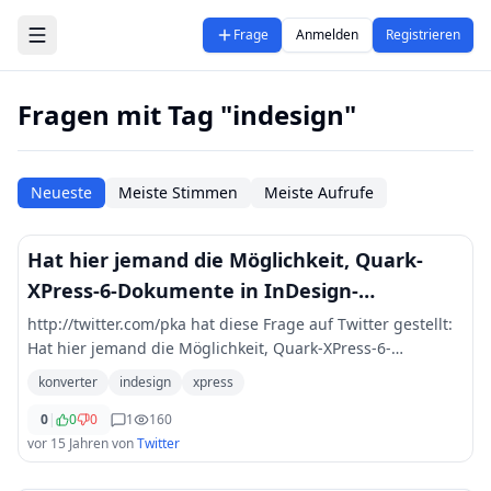
Zum Hauptinhalt springen
Frage
Anmelden
Registrieren
Fragen mit Tag "indesign"
Neueste
Meiste Stimmen
Meiste Aufrufe
Hat hier jemand die Möglichkeit, Quark-
XPress-6-Dokumente in InDesign-
Dokumente zu konvertieren?
http://twitter.com/pka hat diese Frage auf Twitter gestellt:
Hat hier jemand die Möglichkeit, Quark-XPress-6-
Dokumente in InDesign-Dokumente zu konvertieren? hilfe
konverter
indesign
xpress
xpress indesign konverter
0
|
0
0
1
160
vor 15 Jahren
von
Twitter