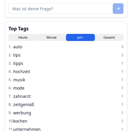
Top Tags
Heute
Monat
Jahr
Gesamt
auto
1
.
3
tips
2
.
2
tipps
3
.
1
hochzeit
4
.
1
musik
5
.
1
mode
6
.
1
zahnarzt
7
.
1
zeitgemäß
8
.
1
werbung
9
.
1
kochen
10
.
1
unternehmen
11
.
1