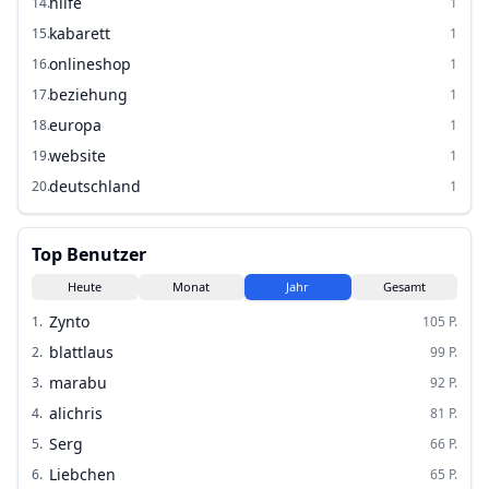
hilfe
14
.
1
kabarett
15
.
1
onlineshop
16
.
1
beziehung
17
.
1
europa
18
.
1
website
19
.
1
deutschland
20
.
1
Top Benutzer
Heute
Monat
Jahr
Gesamt
Zynto
1
.
105
P.
blattlaus
2
.
99
P.
marabu
3
.
92
P.
alichris
4
.
81
P.
Serg
5
.
66
P.
Liebchen
6
.
65
P.