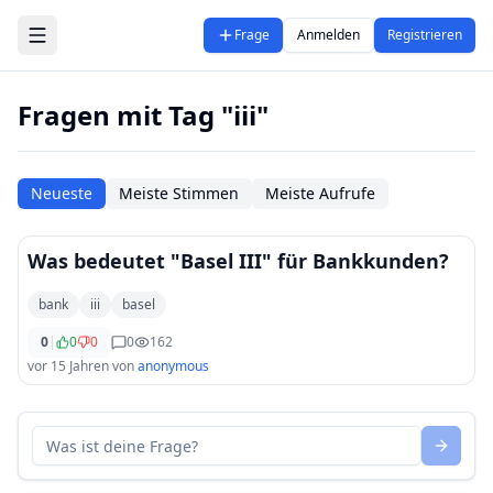
Zum Hauptinhalt springen
Frage
Anmelden
Registrieren
Fragen mit Tag "iii"
Neueste
Meiste Stimmen
Meiste Aufrufe
Was bedeutet "Basel III" für Bankkunden?
bank
iii
basel
0
|
0
0
0
162
vor 15 Jahren
von
anonymous