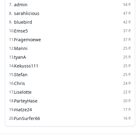
admin
7
.
54
P.
sarahlicious
8
.
47
P.
bluebird
9
.
42
P.
Emse5
10
.
37
P.
Fragemoewe
11
.
37
P.
Manni
12
.
25
P.
tyanA
13
.
25
P.
Kekusss111
14
.
25
P.
Stefan
15
.
25
P.
Chris
16
.
24
P.
Liselotte
17
.
22
P.
ParteyHase
18
.
20
P.
matze24
19
.
17
P.
FunSurfer66
20
.
16
P.