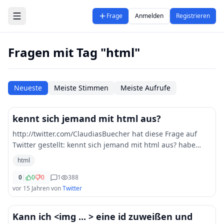
Zum Hauptinhalt springen
Frage
Anmelden
Registrieren
Fragen mit Tag "html"
Neueste
Meiste Stimmen
Meiste Aufrufe
kennt sich jemand mit html aus?
http://twitter.com/ClaudiasBuecher hat diese Frage auf
Twitter gestellt: kennt sich jemand mit html aus? habe
eine kleine frage hilfe html
html
0
|
0
0
1
388
vor 15 Jahren
von
Twitter
Kann ich <img ... > eine id zuweißen und