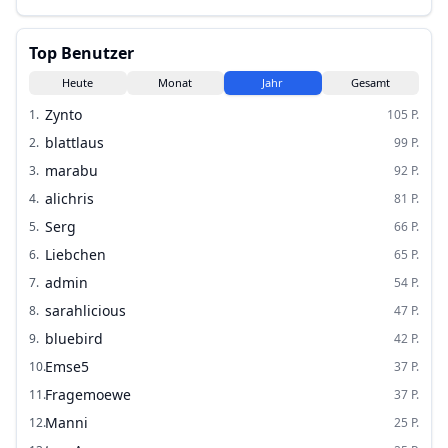
Top Benutzer
Heute
Monat
Jahr
Gesamt
Zynto
1
.
105
P.
blattlaus
2
.
99
P.
marabu
3
.
92
P.
alichris
4
.
81
P.
Serg
5
.
66
P.
Liebchen
6
.
65
P.
admin
7
.
54
P.
sarahlicious
8
.
47
P.
bluebird
9
.
42
P.
Emse5
10
.
37
P.
Fragemoewe
11
.
37
P.
Manni
12
.
25
P.