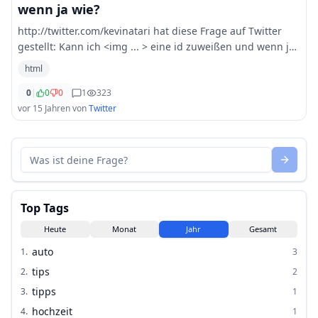
wenn ja wie?
http://twitter.com/kevinatari hat diese Frage auf Twitter
gestellt: Kann ich <img ... > eine id zuweißen und wenn ja
wie? html hilfe
html
0
|
0
0
1
323
vor 15 Jahren
von
Twitter
Top Tags
Heute
Monat
Jahr
Gesamt
auto
1
.
3
tips
2
.
2
tipps
3
.
1
hochzeit
4
.
1