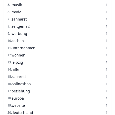
musik
5
.
1
mode
6
.
1
zahnarzt
7
.
1
zeitgemäß
8
.
1
werbung
9
.
1
kochen
10
.
1
unternehmen
11
.
1
wohnen
12
.
1
leipzig
13
.
1
hilfe
14
.
1
kabarett
15
.
1
onlineshop
16
.
1
beziehung
17
.
1
europa
18
.
1
website
19
.
1
deutschland
20
.
1