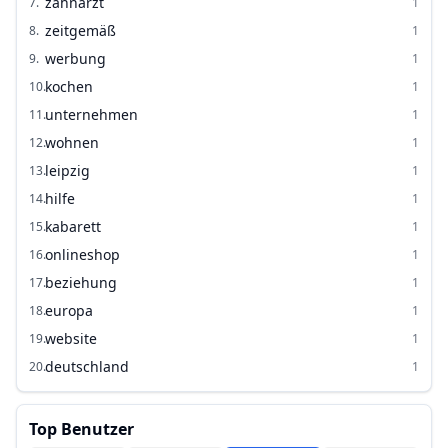
zahnarzt
7
.
1
zeitgemäß
8
.
1
werbung
9
.
1
kochen
10
.
1
unternehmen
11
.
1
wohnen
12
.
1
leipzig
13
.
1
hilfe
14
.
1
kabarett
15
.
1
onlineshop
16
.
1
beziehung
17
.
1
europa
18
.
1
website
19
.
1
deutschland
20
.
1
Top Benutzer