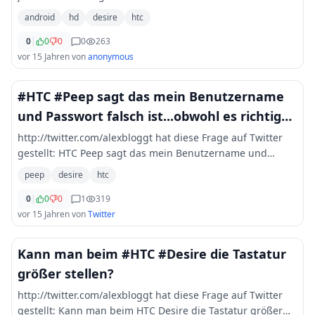
android
hd
desire
htc
0
|
0
0
0
263
vor 15 Jahren
von
anonymous
#HTC #Peep sagt das mein Benutzername
und Passwort falsch ist...obwohl es richtig
ist.... Was soll ich machen
http://twitter.com/alexbloggt hat diese Frage auf Twitter
gestellt: HTC Peep sagt das mein Benutzername und
Passwort falsch ist...obwohl es richtig ist.... Was soll ich
peep
desire
htc
machen? HTC Desire Followe
...
0
|
0
0
1
319
vor 15 Jahren
von
Twitter
Kann man beim #HTC #Desire die Tastatur
größer stellen?
http://twitter.com/alexbloggt hat diese Frage auf Twitter
gestellt: Kann man beim HTC Desire die Tastatur größer