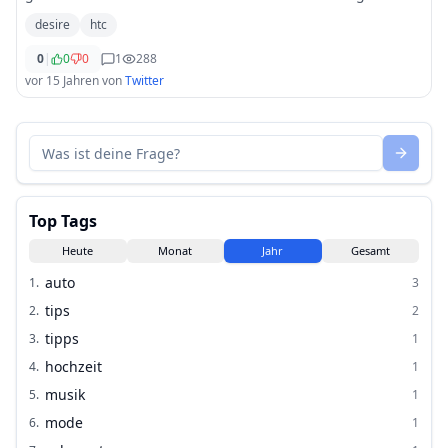
stellen? Followerpower
desire
htc
0
|
0
0
1
288
vor 15 Jahren
von
Twitter
Top Tags
Heute
Monat
Jahr
Gesamt
auto
1
.
3
tips
2
.
2
tipps
3
.
1
hochzeit
4
.
1
musik
5
.
1
mode
6
.
1