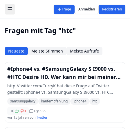
Zum Hauptinhalt springen
Frage
Anmelden
Registrieren
Fragen mit Tag "htc"
Neueste
Meiste Stimmen
Meiste Aufrufe
#Iphone4 vs. #SamsungGalaxy S I9000 vs.
#HTC Desire HD. Wer kann mir bei meiner
Entscheidung helfen?
http://twitter.com/CurryK hat diese Frage auf Twitter
gestellt: Iphone4 vs. SamsungGalaxy S I9000 vs. HTC
Desire HD. Wer kann mir bei meiner Entscheidung helfen?
samsunggalaxy
kaufempfehlung
iphone4
htc
hilfe kaufempfehlung followerpo
...
0
|
0
0
1
536
vor 15 Jahren
von
Twitter