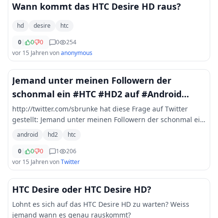
Wann kommt das HTC Desire HD raus?
hd
desire
htc
0
|
0
0
0
254
vor 15 Jahren
von
anonymous
Jemand unter meinen Followern der
schonmal ein #HTC #HD2 auf #Android
umgepolt hat ?
http://twitter.com/sbrunke hat diese Frage auf Twitter
gestellt: Jemand unter meinen Followern der schonmal ein
HTC HD2 auf Android umgepolt hat ? followerpower please
android
hd2
htc
RT ;)
0
|
0
0
1
206
vor 15 Jahren
von
Twitter
HTC Desire oder HTC Desire HD?
Lohnt es sich auf das HTC Desire HD zu warten? Weiss
jemand wann es genau rauskommt?