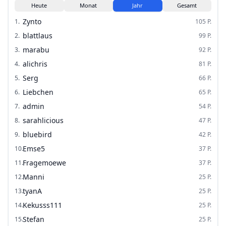
Heute
Monat
Jahr
Gesamt
Zynto
1
.
105
P.
blattlaus
2
.
99
P.
marabu
3
.
92
P.
alichris
4
.
81
P.
Serg
5
.
66
P.
Liebchen
6
.
65
P.
admin
7
.
54
P.
sarahlicious
8
.
47
P.
bluebird
9
.
42
P.
Emse5
10
.
37
P.
Fragemoewe
11
.
37
P.
Manni
12
.
25
P.
tyanA
13
.
25
P.
Kekusss111
14
.
25
P.
Stefan
15
.
25
P.