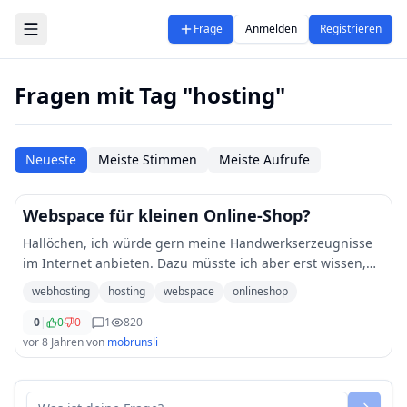
Zum Hauptinhalt springen
Frage
Anmelden
Registrieren
Fragen mit Tag "hosting"
Neueste
Meiste Stimmen
Meiste Aufrufe
Webspace für kleinen Online-Shop?
Hallöchen, ich würde gern meine Handwerkserzeugnisse
im Internet anbieten. Dazu müsste ich aber erst wissen,
wie viel Webspace ich dafür benötige. Ich werde
webhosting
hosting
webspace
onlineshop
voraussichtlich bis zu 20 Produkte anbiet
...
0
|
0
0
1
820
vor 8 Jahren
von
mobrunsli