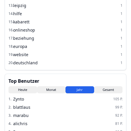
leipzig
13
.
1
hilfe
14
.
1
kabarett
15
.
1
onlineshop
16
.
1
beziehung
17
.
1
europa
18
.
1
website
19
.
1
deutschland
20
.
1
Top Benutzer
Heute
Monat
Jahr
Gesamt
Zynto
1
.
105
P.
blattlaus
2
.
99
P.
marabu
3
.
92
P.
alichris
4
.
81
P.