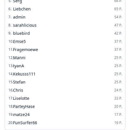
Serg
5
.
66
P.
Liebchen
6
.
65
P.
admin
7
.
54
P.
sarahlicious
8
.
47
P.
bluebird
9
.
42
P.
Emse5
10
.
37
P.
Fragemoewe
11
.
37
P.
Manni
12
.
25
P.
tyanA
13
.
25
P.
Kekusss111
14
.
25
P.
Stefan
15
.
25
P.
Chris
16
.
24
P.
Liselotte
17
.
22
P.
ParteyHase
18
.
20
P.
matze24
19
.
17
P.
FunSurfer66
20
.
16
P.