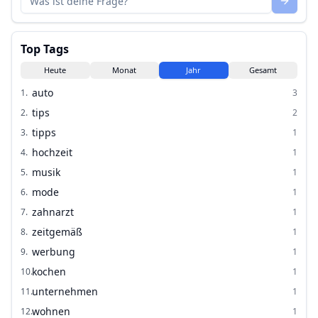
Top Tags
Heute
Monat
Jahr
Gesamt
auto
1
.
3
tips
2
.
2
tipps
3
.
1
hochzeit
4
.
1
musik
5
.
1
mode
6
.
1
zahnarzt
7
.
1
zeitgemäß
8
.
1
werbung
9
.
1
kochen
10
.
1
unternehmen
11
.
1
wohnen
12
.
1