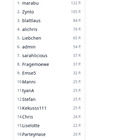
marabu
1
.
122
P.
Zynto
2
.
105
P.
blattlaus
3
.
84
P.
alichris
4
.
76
P.
Liebchen
5
.
65
P.
admin
6
.
54
P.
sarahlicious
7
.
37
P.
Fragemoewe
8
.
37
P.
Emse5
9
.
32
P.
Manni
10
.
25
P.
tyanA
11
.
25
P.
Stefan
12
.
25
P.
Kekusss111
13
.
25
P.
Chris
14
.
24
P.
Liselotte
15
.
22
P.
ParteyHase
16
.
20
P.