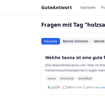
Zum Hauptinhalt springen
GuteAntwort
Startseite
Fr
Fragen mit Tag "holzs
Neueste
Meiste Stimmen
Meiste
Welche Sauna ist eine gute 
[Die Massivholzsauna von Teka ist be
home/massivholzkabinen/) sagte man m
nachfrag
...
sauna
holzsauna
dampfbad
0
|
0
0
2
910
•
vor 12 Jahren
von
an