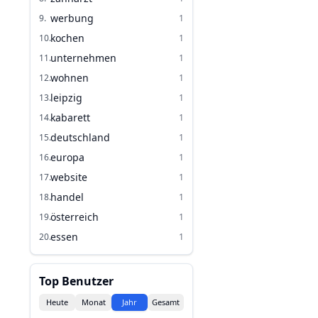
werbung
9
.
1
kochen
10
.
1
unternehmen
11
.
1
wohnen
12
.
1
leipzig
13
.
1
kabarett
14
.
1
deutschland
15
.
1
europa
16
.
1
website
17
.
1
handel
18
.
1
österreich
19
.
1
essen
20
.
1
Top Benutzer
Heute
Monat
Jahr
Gesamt