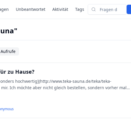
agen
Unbeantwortet
Aktivität
Tags
Suchen
auna"
 Aufrufe
für zu Hause?
sonders hochwertig](http://www.teka-sauna.de/teka/teka-
ir. Ich möchte aber nicht gleich bestellen, sondern vorher mal
onymous