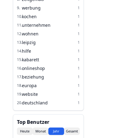
werbung
9
.
1
kochen
10
.
1
unternehmen
11
.
1
wohnen
12
.
1
leipzig
13
.
1
hilfe
14
.
1
kabarett
15
.
1
onlineshop
16
.
1
beziehung
17
.
1
europa
18
.
1
website
19
.
1
deutschland
20
.
1
Top Benutzer
Heute
Monat
Jahr
Gesamt