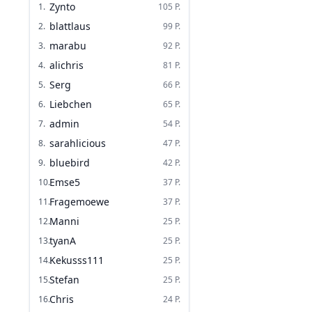
Zynto
1
.
105
P.
blattlaus
2
.
99
P.
marabu
3
.
92
P.
alichris
4
.
81
P.
Serg
5
.
66
P.
Liebchen
6
.
65
P.
admin
7
.
54
P.
sarahlicious
8
.
47
P.
bluebird
9
.
42
P.
Emse5
10
.
37
P.
Fragemoewe
11
.
37
P.
Manni
12
.
25
P.
tyanA
13
.
25
P.
Kekusss111
14
.
25
P.
Stefan
15
.
25
P.
Chris
16
.
24
P.