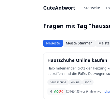
Zum Hauptinhalt springen
GuteAntwort
Startseite
Fr
Fragen mit Tag "haus
Neueste
Meiste Stimmen
Meiste
Hausschuhe Online kaufen
Halo miteinander, trotz der Heizung kann es bei uns manchmal ziemlich kalt werden, besonders
betroffen sind die Füße. Deswegen su
Hausschuhe
...
hausschuhe
online
shop
0
|
0
0
1
453
•
vor 9 Jahren
von
joh