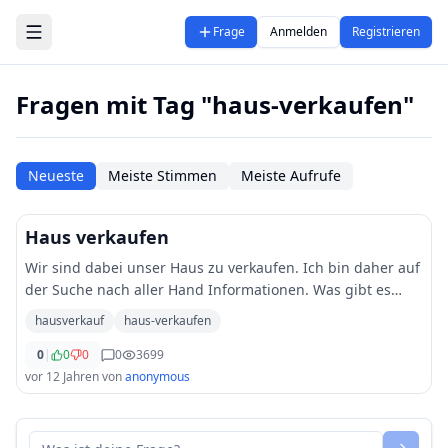
Zum Hauptinhalt springen
Frage
Anmelden
Registrieren
Fragen mit Tag "haus-verkaufen"
Neueste
Meiste Stimmen
Meiste Aufrufe
Haus verkaufen
Wir sind dabei unser Haus zu verkaufen. Ich bin daher auf
der Suche nach aller Hand Informationen. Was gibt es
alles zu beachten? Wie sollte man voegehen etc. Auch
hausverkauf
haus-verkaufen
würde mich interessieren, ob ihr den
...
0
|
0
0
0
3699
vor 12 Jahren
von
anonymous