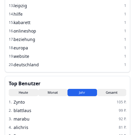
leipzig
13
.
1
hilfe
14
.
1
kabarett
15
.
1
onlineshop
16
.
1
beziehung
17
.
1
europa
18
.
1
website
19
.
1
deutschland
20
.
1
Top Benutzer
Heute
Monat
Jahr
Gesamt
Zynto
1
.
105
P.
blattlaus
2
.
99
P.
marabu
3
.
92
P.
alichris
4
.
81
P.