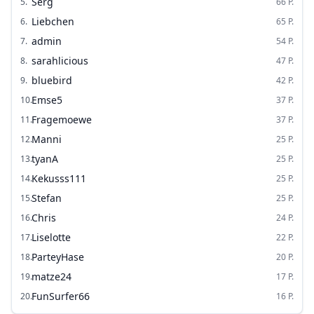
Serg
5
.
66
P.
Liebchen
6
.
65
P.
admin
7
.
54
P.
sarahlicious
8
.
47
P.
bluebird
9
.
42
P.
Emse5
10
.
37
P.
Fragemoewe
11
.
37
P.
Manni
12
.
25
P.
tyanA
13
.
25
P.
Kekusss111
14
.
25
P.
Stefan
15
.
25
P.
Chris
16
.
24
P.
Liselotte
17
.
22
P.
ParteyHase
18
.
20
P.
matze24
19
.
17
P.
FunSurfer66
20
.
16
P.