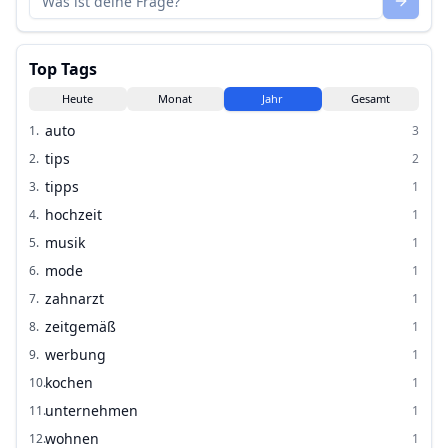
Top Tags
Heute
Monat
Jahr
Gesamt
auto
1
.
3
tips
2
.
2
tipps
3
.
1
hochzeit
4
.
1
musik
5
.
1
mode
6
.
1
zahnarzt
7
.
1
zeitgemäß
8
.
1
werbung
9
.
1
kochen
10
.
1
unternehmen
11
.
1
wohnen
12
.
1