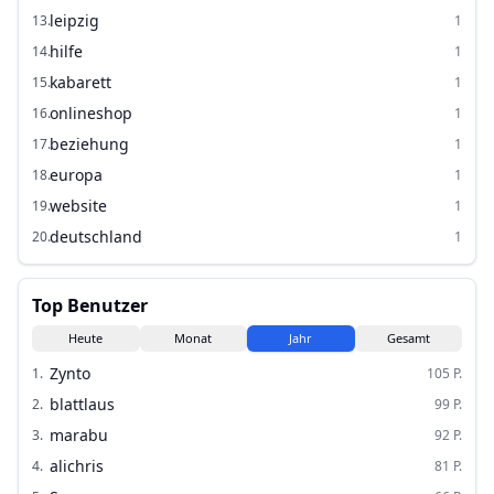
leipzig
13
.
1
hilfe
14
.
1
kabarett
15
.
1
onlineshop
16
.
1
beziehung
17
.
1
europa
18
.
1
website
19
.
1
deutschland
20
.
1
Top Benutzer
Heute
Monat
Jahr
Gesamt
Zynto
1
.
105
P.
blattlaus
2
.
99
P.
marabu
3
.
92
P.
alichris
4
.
81
P.