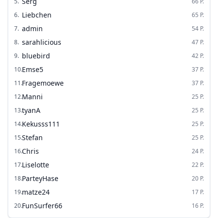
Serg
5
.
66
P.
Liebchen
6
.
65
P.
admin
7
.
54
P.
sarahlicious
8
.
47
P.
bluebird
9
.
42
P.
Emse5
10
.
37
P.
Fragemoewe
11
.
37
P.
Manni
12
.
25
P.
tyanA
13
.
25
P.
Kekusss111
14
.
25
P.
Stefan
15
.
25
P.
Chris
16
.
24
P.
Liselotte
17
.
22
P.
ParteyHase
18
.
20
P.
matze24
19
.
17
P.
FunSurfer66
20
.
16
P.