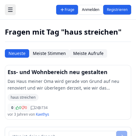
Zum Hauptinhalt springen
Frage
Anmelden
Registrieren
Fragen mit Tag "haus streichen"
Neueste
Meiste Stimmen
Meiste Aufrufe
Ess- und Wohnbereich neu gestalten
Das Haus meiner Oma wird gerade von Grund auf neu
renoviert und wir überlegen derzeit, wie wir das
Esszimmer bzw. den Wohnbereich am besten gestalten.
haus streichen
Weiße Wände und Bilder oder bunte Wände - was mei
...
0
|
0
0
2
734
vor 3 Jahren
von
Kaethys