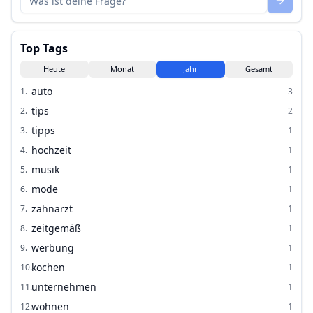
Top Tags
Heute
Monat
Jahr
Gesamt
auto
1
.
3
tips
2
.
2
tipps
3
.
1
hochzeit
4
.
1
musik
5
.
1
mode
6
.
1
zahnarzt
7
.
1
zeitgemäß
8
.
1
werbung
9
.
1
kochen
10
.
1
unternehmen
11
.
1
wohnen
12
.
1