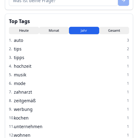
Top Tags
Heute
Monat
Jahr
Gesamt
auto
1
.
3
tips
2
.
2
tipps
3
.
1
hochzeit
4
.
1
musik
5
.
1
mode
6
.
1
zahnarzt
7
.
1
zeitgemäß
8
.
1
werbung
9
.
1
kochen
10
.
1
unternehmen
11
.
1
wohnen
12
.
1