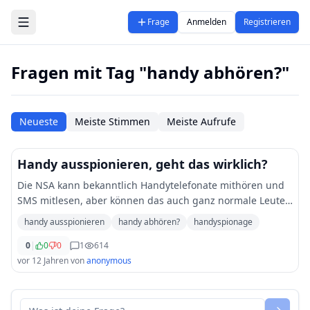
Zum Hauptinhalt springen
Frage
Anmelden
Registrieren
Fragen mit Tag "handy abhören?"
Neueste
Meiste Stimmen
Meiste Aufrufe
Handy ausspionieren, geht das wirklich?
Die NSA kann bekanntlich Handytelefonate mithören und
SMS mitlesen, aber können das auch ganz normale Leute?
Gibt es eine Spionagesoftware für Handys?
handy ausspionieren
handy abhören?
handyspionage
0
|
0
0
1
614
vor 12 Jahren
von
anonymous