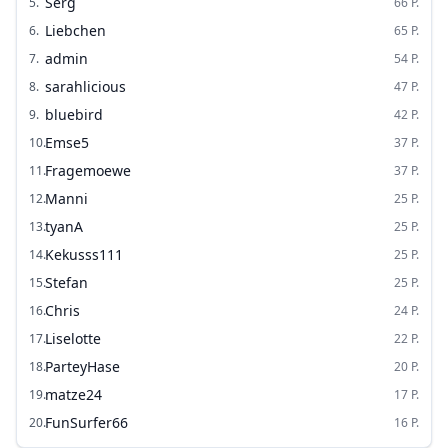
Serg
5
.
66
P.
Liebchen
6
.
65
P.
admin
7
.
54
P.
sarahlicious
8
.
47
P.
bluebird
9
.
42
P.
Emse5
10
.
37
P.
Fragemoewe
11
.
37
P.
Manni
12
.
25
P.
tyanA
13
.
25
P.
Kekusss111
14
.
25
P.
Stefan
15
.
25
P.
Chris
16
.
24
P.
Liselotte
17
.
22
P.
ParteyHase
18
.
20
P.
matze24
19
.
17
P.
FunSurfer66
20
.
16
P.