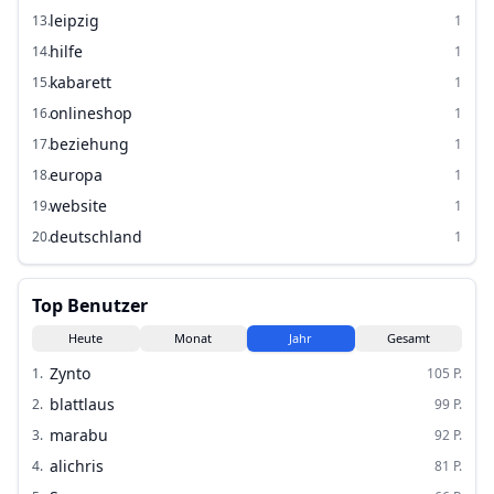
leipzig
13
.
1
hilfe
14
.
1
kabarett
15
.
1
onlineshop
16
.
1
beziehung
17
.
1
europa
18
.
1
website
19
.
1
deutschland
20
.
1
Top Benutzer
Heute
Monat
Jahr
Gesamt
Zynto
1
.
105
P.
blattlaus
2
.
99
P.
marabu
3
.
92
P.
alichris
4
.
81
P.