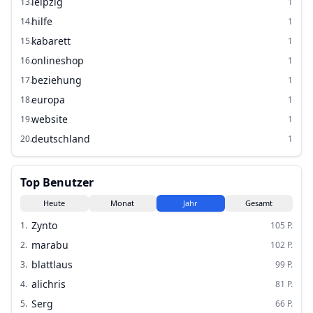
leipzig
13
.
1
hilfe
14
.
1
kabarett
15
.
1
onlineshop
16
.
1
beziehung
17
.
1
europa
18
.
1
website
19
.
1
deutschland
20
.
1
Top Benutzer
Heute
Monat
Jahr
Gesamt
Zynto
1
.
105
P.
marabu
2
.
102
P.
blattlaus
3
.
99
P.
alichris
4
.
81
P.
Serg
5
.
66
P.