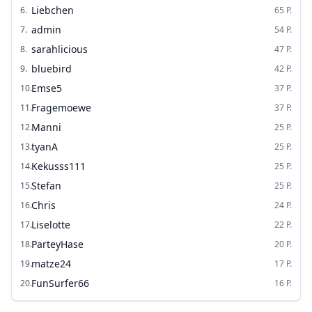
Liebchen
6
.
65
P.
admin
7
.
54
P.
sarahlicious
8
.
47
P.
bluebird
9
.
42
P.
Emse5
10
.
37
P.
Fragemoewe
11
.
37
P.
Manni
12
.
25
P.
tyanA
13
.
25
P.
Kekusss111
14
.
25
P.
Stefan
15
.
25
P.
Chris
16
.
24
P.
Liselotte
17
.
22
P.
ParteyHase
18
.
20
P.
matze24
19
.
17
P.
FunSurfer66
20
.
16
P.