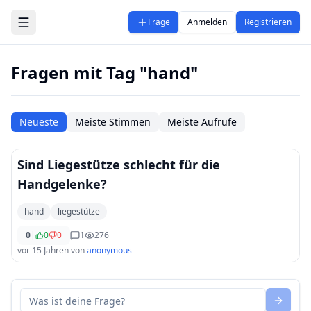
Zum Hauptinhalt springen
Frage
Anmelden
Registrieren
Fragen mit Tag "hand"
Neueste
Meiste Stimmen
Meiste Aufrufe
Sind Liegestütze schlecht für die
Handgelenke?
hand
liegestütze
0
|
0
0
1
276
vor 15 Jahren
von
anonymous