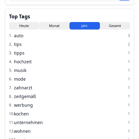
Top Tags
Heute
Monat
Jahr
Gesamt
auto
1
.
3
tips
2
.
2
tipps
3
.
1
hochzeit
4
.
1
musik
5
.
1
mode
6
.
1
zahnarzt
7
.
1
zeitgemäß
8
.
1
werbung
9
.
1
kochen
10
.
1
unternehmen
11
.
1
wohnen
12
.
1