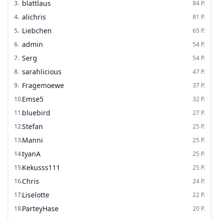
blattlaus
3
.
84
P.
alichris
4
.
81
P.
Liebchen
5
.
65
P.
admin
6
.
54
P.
Serg
7
.
54
P.
sarahlicious
8
.
47
P.
Fragemoewe
9
.
37
P.
Emse5
10
.
32
P.
bluebird
11
.
27
P.
Stefan
12
.
25
P.
Manni
13
.
25
P.
tyanA
14
.
25
P.
Kekusss111
15
.
25
P.
Chris
16
.
24
P.
Liselotte
17
.
22
P.
ParteyHase
18
.
20
P.