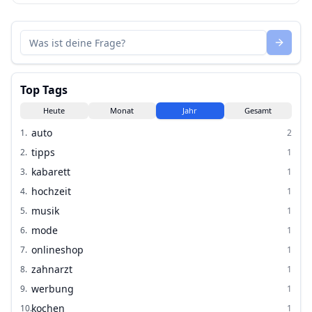
Top Tags
Heute
Monat
Jahr
Gesamt
auto
1
.
2
tipps
2
.
1
kabarett
3
.
1
hochzeit
4
.
1
musik
5
.
1
mode
6
.
1
onlineshop
7
.
1
zahnarzt
8
.
1
werbung
9
.
1
kochen
10
.
1