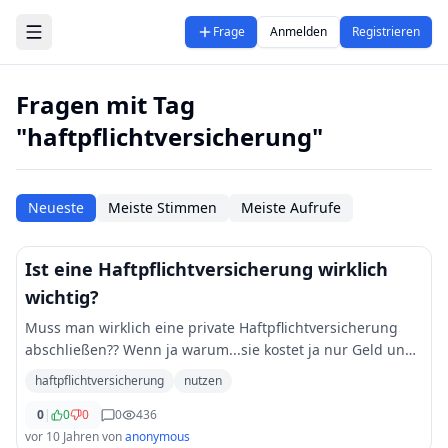
Zum Hauptinhalt springen
Frage
Anmelden
Registrieren
Fragen mit Tag
"haftpflichtversicherung"
Neueste
Meiste Stimmen
Meiste Aufrufe
Ist eine Haftpflichtversicherung wirklich
wichtig?
Muss man wirklich eine private Haftpflichtversicherung
abschließen?? Wenn ja warum...sie kostet ja nur Geld und
bringt mir nichts
haftpflichtversicherung
nutzen
0
|
0
0
0
436
vor 10 Jahren
von
anonymous