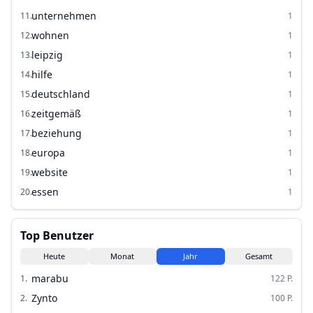
unternehmen
11
.
1
wohnen
12
.
1
leipzig
13
.
1
hilfe
14
.
1
deutschland
15
.
1
zeitgemäß
16
.
1
beziehung
17
.
1
europa
18
.
1
website
19
.
1
essen
20
.
1
Top Benutzer
Heute
Monat
Jahr
Gesamt
marabu
1
.
122
P.
Zynto
2
.
100
P.