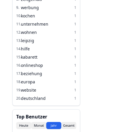
werbung
9
.
1
kochen
10
.
1
unternehmen
11
.
1
wohnen
12
.
1
leipzig
13
.
1
hilfe
14
.
1
kabarett
15
.
1
onlineshop
16
.
1
beziehung
17
.
1
europa
18
.
1
website
19
.
1
deutschland
20
.
1
Top Benutzer
Heute
Monat
Jahr
Gesamt