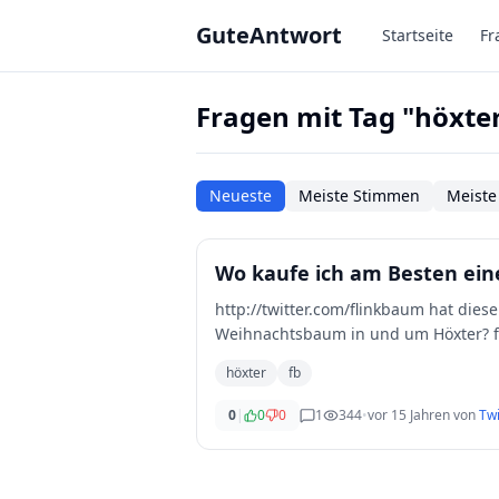
Zum Hauptinhalt springen
GuteAntwort
Startseite
Fr
Fragen mit Tag "höxte
Neueste
Meiste Stimmen
Meiste
Wo kaufe ich am Besten ei
http://twitter.com/flinkbaum hat dies
Weihnachtsbaum in und um Höxter? f
höxter
fb
0
|
0
0
1
344
•
vor 15 Jahren
von
Twi