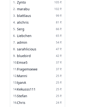
Zynto
1
.
105
P.
marabu
2
.
102
P.
blattlaus
3
.
99
P.
alichris
4
.
81
P.
Serg
5
.
66
P.
Liebchen
6
.
65
P.
admin
7
.
54
P.
sarahlicious
8
.
47
P.
bluebird
9
.
42
P.
Emse5
10
.
37
P.
Fragemoewe
11
.
37
P.
Manni
12
.
25
P.
tyanA
13
.
25
P.
Kekusss111
14
.
25
P.
Stefan
15
.
25
P.
Chris
16
.
24
P.