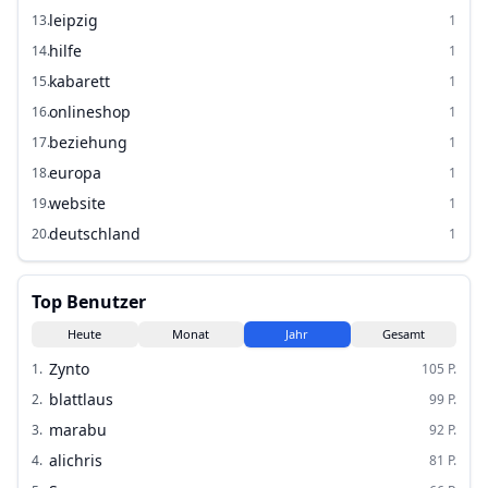
leipzig
13
.
1
hilfe
14
.
1
kabarett
15
.
1
onlineshop
16
.
1
beziehung
17
.
1
europa
18
.
1
website
19
.
1
deutschland
20
.
1
Top Benutzer
Heute
Monat
Jahr
Gesamt
Zynto
1
.
105
P.
blattlaus
2
.
99
P.
marabu
3
.
92
P.
alichris
4
.
81
P.