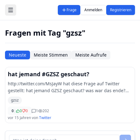
Zum Hauptinhalt springen
Frage
Anmelden
Registrieren
Fragen mit Tag "gzsz"
Neueste
Meiste Stimmen
Meiste Aufrufe
hat jemand #GZSZ geschaut?
http://twitter.com/MsJayW hat diese Frage auf Twitter
gestellt: hat jemand GZSZ geschaut? was war das ende?
followerpower
gzsz
0
|
0
0
1
202
vor 15 Jahren
von
Twitter