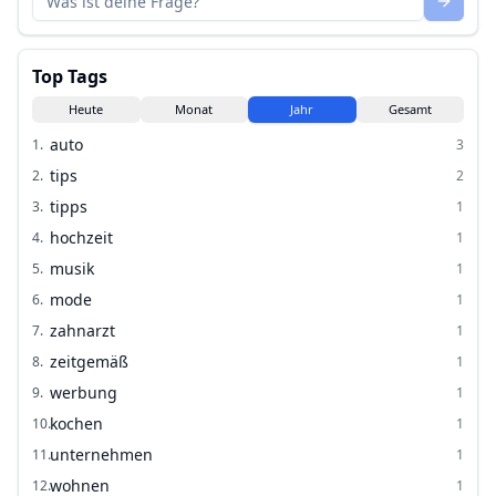
Top Tags
Heute
Monat
Jahr
Gesamt
auto
1
.
3
tips
2
.
2
tipps
3
.
1
hochzeit
4
.
1
musik
5
.
1
mode
6
.
1
zahnarzt
7
.
1
zeitgemäß
8
.
1
werbung
9
.
1
kochen
10
.
1
unternehmen
11
.
1
wohnen
12
.
1