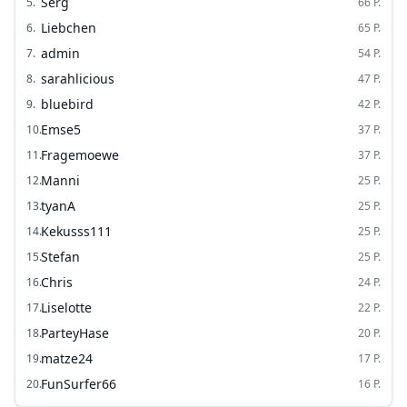
Serg
5
.
66
P.
Liebchen
6
.
65
P.
admin
7
.
54
P.
sarahlicious
8
.
47
P.
bluebird
9
.
42
P.
Emse5
10
.
37
P.
Fragemoewe
11
.
37
P.
Manni
12
.
25
P.
tyanA
13
.
25
P.
Kekusss111
14
.
25
P.
Stefan
15
.
25
P.
Chris
16
.
24
P.
Liselotte
17
.
22
P.
ParteyHase
18
.
20
P.
matze24
19
.
17
P.
FunSurfer66
20
.
16
P.