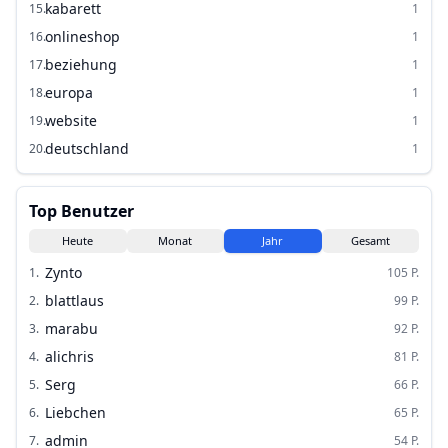
kabarett
15
.
1
onlineshop
16
.
1
beziehung
17
.
1
europa
18
.
1
website
19
.
1
deutschland
20
.
1
Top Benutzer
Heute
Monat
Jahr
Gesamt
Zynto
1
.
105
P.
blattlaus
2
.
99
P.
marabu
3
.
92
P.
alichris
4
.
81
P.
Serg
5
.
66
P.
Liebchen
6
.
65
P.
admin
7
.
54
P.