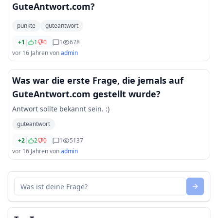
GuteAntwort.com?
punkte
guteantwort
+1
|
1
0
1
678
vor 16 Jahren
von
admin
Was war die erste Frage, die jemals auf
GuteAntwort.com gestellt wurde?
Antwort sollte bekannt sein. :)
guteantwort
+2
|
2
0
1
5137
vor 16 Jahren
von
admin