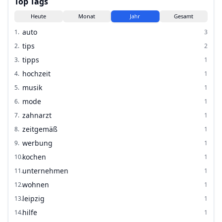
Top Tags
Heute
Monat
Jahr
Gesamt
auto
1
.
3
tips
2
.
2
tipps
3
.
1
hochzeit
4
.
1
musik
5
.
1
mode
6
.
1
zahnarzt
7
.
1
zeitgemäß
8
.
1
werbung
9
.
1
kochen
10
.
1
unternehmen
11
.
1
wohnen
12
.
1
leipzig
13
.
1
hilfe
14
.
1