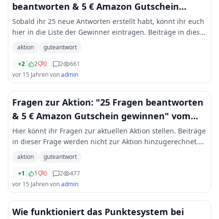
beantworten & 5 € Amazon Gutschein
gewinnen" vom 10.10.2010
Sobald ihr 25 neue Antworten erstellt habt, könnt ihr euch
hier in die Liste der Gewinner eintragen. Beiträge in dieser
Frage werden nicht zur Aktion hinzugerechnet. Mehr
aktion
guteantwort
Informationen zur Aktion gibt
...
+2
|
2
0
2
661
vor 15 Jahren
von
admin
Fragen zur Aktion: "25 Fragen beantworten
& 5 € Amazon Gutschein gewinnen" vom
10.10.2010
Hier könnt ihr Fragen zur aktuellen Aktion stellen. Beiträge
in dieser Frage werden nicht zur Aktion hinzugerechnet.
Mehr Informationen zur Aktion gibts unter
aktion
guteantwort
http://guteantwort.com/aktion
+1
|
1
0
2
477
vor 15 Jahren
von
admin
Wie funktioniert das Punktesystem bei