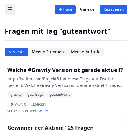
Zum Hauptinhalt springen
Frage
Anmelden
Registrieren
Fragen mit Tag "guteantwort"
Neueste
Meiste Stimmen
Meiste Aufrufe
Welche #Gravity Version ist gerade aktuell?
http://twitter.com/Projekt5 hat diese Frage auf Twitter
gestellt: Welche Gravity Version ist gerade aktuell? frage
gutefrage hilfe guteantwort followerpower
gravity
gutefrage
guteantwort
0
|
0
0
2
321
vor 15 Jahren
von
Twitter
Gewinner der Aktion: "25 Fragen