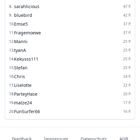
sarahlicious
8
.
47
P.
bluebird
9
.
42
P.
Emse5
10
.
37
P.
Fragemoewe
11
.
37
P.
Manni
12
.
25
P.
tyanA
13
.
25
P.
Kekusss111
14
.
25
P.
Stefan
15
.
25
P.
Chris
16
.
24
P.
Liselotte
17
.
22
P.
ParteyHase
18
.
20
P.
matze24
19
.
17
P.
FunSurfer66
20
.
16
P.
Feedback
Impressum
Datenschutz
AGB