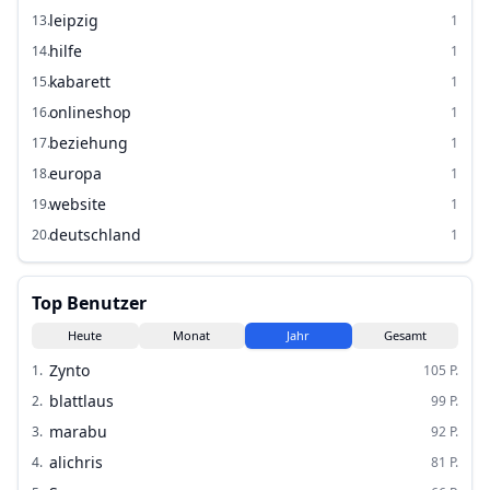
leipzig
13
.
1
hilfe
14
.
1
kabarett
15
.
1
onlineshop
16
.
1
beziehung
17
.
1
europa
18
.
1
website
19
.
1
deutschland
20
.
1
Top Benutzer
Heute
Monat
Jahr
Gesamt
Zynto
1
.
105
P.
blattlaus
2
.
99
P.
marabu
3
.
92
P.
alichris
4
.
81
P.