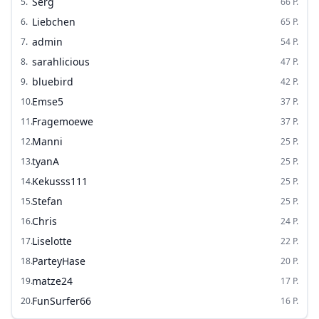
Serg
5
.
66
P.
Liebchen
6
.
65
P.
admin
7
.
54
P.
sarahlicious
8
.
47
P.
bluebird
9
.
42
P.
Emse5
10
.
37
P.
Fragemoewe
11
.
37
P.
Manni
12
.
25
P.
tyanA
13
.
25
P.
Kekusss111
14
.
25
P.
Stefan
15
.
25
P.
Chris
16
.
24
P.
Liselotte
17
.
22
P.
ParteyHase
18
.
20
P.
matze24
19
.
17
P.
FunSurfer66
20
.
16
P.