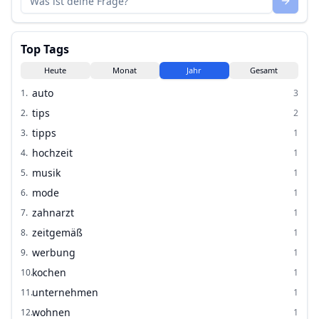
Top Tags
Heute
Monat
Jahr
Gesamt
auto
1
.
3
tips
2
.
2
tipps
3
.
1
hochzeit
4
.
1
musik
5
.
1
mode
6
.
1
zahnarzt
7
.
1
zeitgemäß
8
.
1
werbung
9
.
1
kochen
10
.
1
unternehmen
11
.
1
wohnen
12
.
1