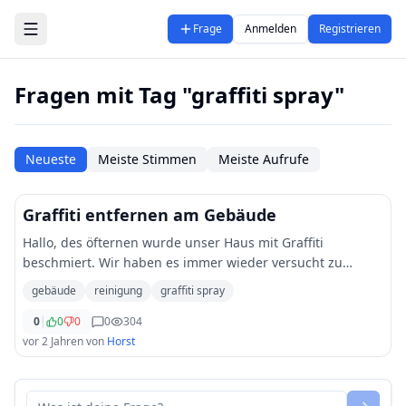
Zum Hauptinhalt springen
Frage
Anmelden
Registrieren
Fragen mit Tag "graffiti spray"
Neueste
Meiste Stimmen
Meiste Aufrufe
Graffiti entfernen am Gebäude
Hallo, des öfternen wurde unser Haus mit Graffiti
beschmiert. Wir haben es immer wieder versucht zu
überstreichen, aber das ist auf Dauer einfach keine
gebäude
reinigung
graffiti spray
Lösung. Daher meine Frage, da es immer mehr wir
...
0
|
0
0
0
304
vor 2 Jahren
von
Horst