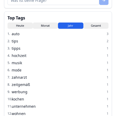
Top Tags
Heute
Monat
Jahr
Gesamt
auto
1
.
3
tips
2
.
2
tipps
3
.
1
hochzeit
4
.
1
musik
5
.
1
mode
6
.
1
zahnarzt
7
.
1
zeitgemäß
8
.
1
werbung
9
.
1
kochen
10
.
1
unternehmen
11
.
1
wohnen
12
.
1