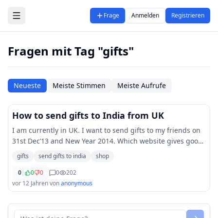
Zum Hauptinhalt springen
Frage
Anmelden
Registrieren
Fragen mit Tag "gifts"
Neueste
Meiste Stimmen
Meiste Aufrufe
How to send gifts to India from UK
I am currently in UK. I want to send gifts to my friends on
31st Dec’13 and New Year 2014. Which website gives good
service for sending gifts to India from very less time span?
gifts
send gifts to india
shop
0
|
0
0
0
202
vor 12 Jahren
von
anonymous