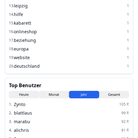
leipzig
13
.
1
hilfe
14
.
1
kabarett
15
.
1
onlineshop
16
.
1
beziehung
17
.
1
europa
18
.
1
website
19
.
1
deutschland
20
.
1
Top Benutzer
Heute
Monat
Jahr
Gesamt
Zynto
1
.
105
P.
blattlaus
2
.
99
P.
marabu
3
.
92
P.
alichris
4
.
81
P.