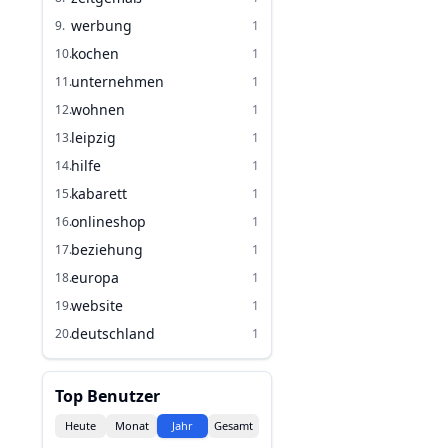
werbung
9
.
1
kochen
10
.
1
unternehmen
11
.
1
wohnen
12
.
1
leipzig
13
.
1
hilfe
14
.
1
kabarett
15
.
1
onlineshop
16
.
1
beziehung
17
.
1
europa
18
.
1
website
19
.
1
deutschland
20
.
1
Top Benutzer
Heute
Monat
Jahr
Gesamt