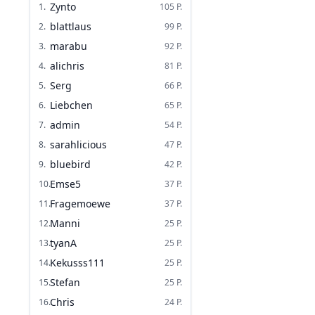
Zynto
1
.
105
P.
blattlaus
2
.
99
P.
marabu
3
.
92
P.
alichris
4
.
81
P.
Serg
5
.
66
P.
Liebchen
6
.
65
P.
admin
7
.
54
P.
sarahlicious
8
.
47
P.
bluebird
9
.
42
P.
Emse5
10
.
37
P.
Fragemoewe
11
.
37
P.
Manni
12
.
25
P.
tyanA
13
.
25
P.
Kekusss111
14
.
25
P.
Stefan
15
.
25
P.
Chris
16
.
24
P.