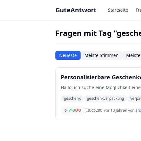
Zum Hauptinhalt springen
GuteAntwort
Startseite
Fr
Fragen mit Tag "gesc
Neueste
Meiste Stimmen
Meiste
Personalisierbare Geschen
Hallo, ich suche eine Möglichkeit ei
geschenk
geschenkverpackung
verpa
0
|
0
0
0
280
•
vor 10 Jahren
von
an