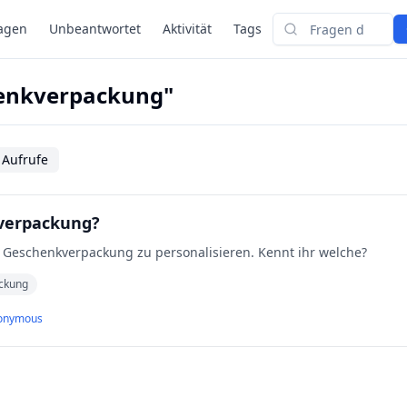
agen
Unbeantwortet
Aktivität
Tags
Suchen
henkverpackung"
 Aufrufe
kverpackung?
ne Geschenkverpackung zu personalisieren. Kennt ihr welche?
ckung
onymous