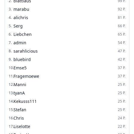
blattlaus
2
.
99
P.
marabu
3
.
92
P.
alichris
4
.
81
P.
Serg
5
.
66
P.
Liebchen
6
.
65
P.
admin
7
.
54
P.
sarahlicious
8
.
47
P.
bluebird
9
.
42
P.
Emse5
10
.
37
P.
Fragemoewe
11
.
37
P.
Manni
12
.
25
P.
tyanA
13
.
25
P.
Kekusss111
14
.
25
P.
Stefan
15
.
25
P.
Chris
16
.
24
P.
Liselotte
17
.
22
P.