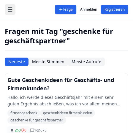
Zum Hauptinhalt springen
Frage
Anmelden
Registrieren
Fragen mit Tag "geschenke für
geschäftspartner"
Neueste
Meiste Stimmen
Meiste Aufrufe
Gute Geschenkideen für Geschäfts- und
Firmenkunden?
Hallo, ich werde dieses Geschäftsjahr mit einem sehr
guten Ergebnis abschließen, was ich vor allem meinen
treuen Kunden und Geschäftspartnern zu verdanken
firmengeschenk
geschenkideen firmenkunden
habe. Als kleines Dankeschön möchte ich jedem
...
geschenke für geschäftspartner
0
|
0
0
1
678