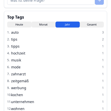
Top Tags
Heute
Monat
Jahr
Gesamt
auto
1
.
3
tips
2
.
2
tipps
3
.
1
hochzeit
4
.
1
musik
5
.
1
mode
6
.
1
zahnarzt
7
.
1
zeitgemäß
8
.
1
werbung
9
.
1
kochen
10
.
1
unternehmen
11
.
1
wohnen
12
.
1