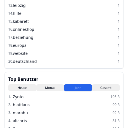
leipzig
13
.
1
hilfe
14
.
1
kabarett
15
.
1
onlineshop
16
.
1
beziehung
17
.
1
europa
18
.
1
website
19
.
1
deutschland
20
.
1
Top Benutzer
Heute
Monat
Jahr
Gesamt
Zynto
1
.
105
P.
blattlaus
2
.
99
P.
marabu
3
.
92
P.
alichris
4
.
81
P.