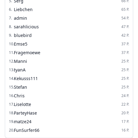
Serg
5
.
66
P.
Liebchen
6
.
65
P.
admin
7
.
54
P.
sarahlicious
8
.
47
P.
bluebird
9
.
42
P.
Emse5
10
.
37
P.
Fragemoewe
11
.
37
P.
Manni
12
.
25
P.
tyanA
13
.
25
P.
Kekusss111
14
.
25
P.
Stefan
15
.
25
P.
Chris
16
.
24
P.
Liselotte
17
.
22
P.
ParteyHase
18
.
20
P.
matze24
19
.
17
P.
FunSurfer66
20
.
16
P.