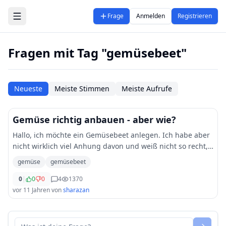
Zum Hauptinhalt springen
Frage
Anmelden
Registrieren
Fragen mit Tag "gemüsebeet"
Neueste
Meiste Stimmen
Meiste Aufrufe
Gemüse richtig anbauen - aber wie?
Hallo, ich möchte ein Gemüsebeet anlegen. Ich habe aber
nicht wirklich viel Anhung davon und weiß nicht so recht,
wo ich anfangen soll? Kann mir jemand weiterhelfen?
gemüse
gemüsebeet
0
|
0
0
4
1370
vor 11 Jahren
von
sharazan