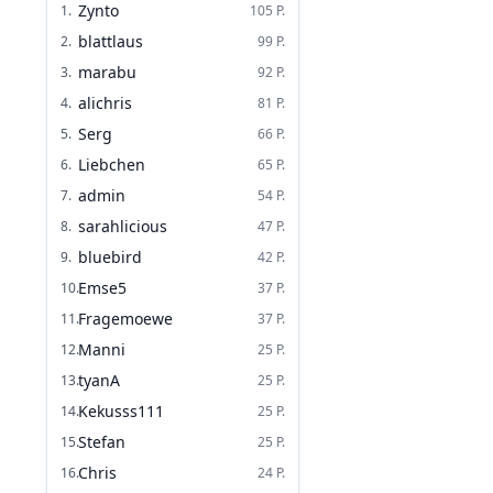
Zynto
1
.
105
P.
blattlaus
2
.
99
P.
marabu
3
.
92
P.
alichris
4
.
81
P.
Serg
5
.
66
P.
Liebchen
6
.
65
P.
admin
7
.
54
P.
sarahlicious
8
.
47
P.
bluebird
9
.
42
P.
Emse5
10
.
37
P.
Fragemoewe
11
.
37
P.
Manni
12
.
25
P.
tyanA
13
.
25
P.
Kekusss111
14
.
25
P.
Stefan
15
.
25
P.
Chris
16
.
24
P.