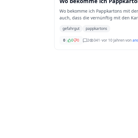
Wo bekomme ich Pappkarton
Wo bekomme ich Pappkartons mit dem 
auch, dass die vernünftig mit den K
gefahrgut
pappkartons
0
|
0
0
2
341
•
vor 10 Jahren
von
an