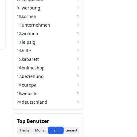
werbung
9
.
1
kochen
10
.
1
unternehmen
11
.
1
wohnen
12
.
1
leipzig
13
.
1
hilfe
14
.
1
kabarett
15
.
1
onlineshop
16
.
1
beziehung
17
.
1
europa
18
.
1
website
19
.
1
deutschland
20
.
1
Top Benutzer
Heute
Monat
Jahr
Gesamt