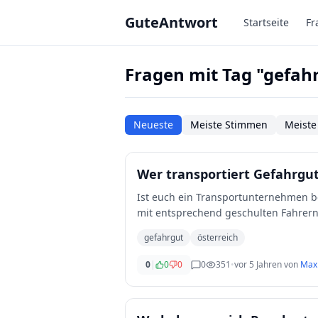
Zum Hauptinhalt springen
GuteAntwort
Startseite
Fr
Fragen mit Tag "gefah
Neueste
Meiste Stimmen
Meiste
Wer transportiert Gefahrgut
Ist euch ein Transportunternehmen b
mit entsprechend geschulten Fahrern 
Österreich
...
gefahrgut
österreich
0
|
0
0
0
351
•
vor 5 Jahren
von
Max