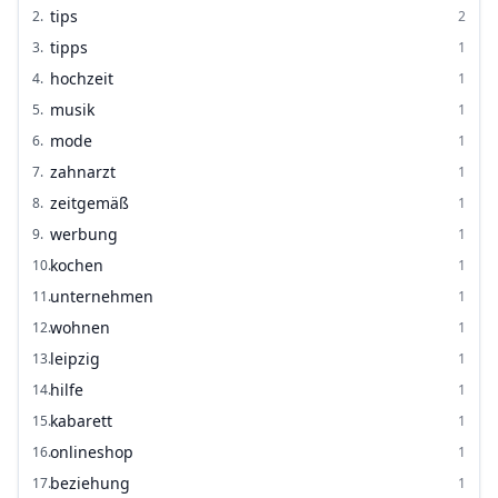
tips
2
.
2
tipps
3
.
1
hochzeit
4
.
1
musik
5
.
1
mode
6
.
1
zahnarzt
7
.
1
zeitgemäß
8
.
1
werbung
9
.
1
kochen
10
.
1
unternehmen
11
.
1
wohnen
12
.
1
leipzig
13
.
1
hilfe
14
.
1
kabarett
15
.
1
onlineshop
16
.
1
beziehung
17
.
1