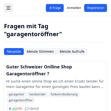
Zum Hauptinhalt springen
Frage
Anmelden
Registrieren
Fragen mit Tag
"garagentoröffner"
Neueste
Meiste Stimmen
Meiste Aufrufe
Guter Schweizer Onlline Shop
Garagentoröffner ?
Hi suche einen online Shop wo ich einen Ersatz Sender für
mein Garagentor für einen günstigen Preis kaufen kann.
Hat jemand eine Idee? Meine Hausverwaltung will so viel
garagentor
handsender
funkvernbedienung
und ich weiss nicht welche
...
garagentoröffner
0
|
0
0
1
408