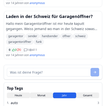
vor 14 Jahren
von
anonymous
Laden in der Schweiz für Garagenöffner?
Hallo mein Garagentoröffner ist mir heute kaputt
gegangen. Weiss jemand wo man in der Schweiz sowas
kaufen kann? Finde nichts. Der Hersteller ist Kaba. Danke
garagentor
sender
handsender
öffner
schweiz
garagentoröffner
funk
0
|
0
0
1
411
vor 14 Jahren
von
anonymous
Top Tags
Heute
Monat
Jahr
Gesamt
auto
1
.
3