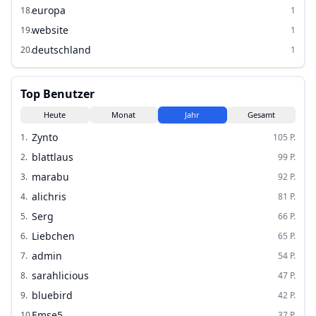
europa
18
.
1
website
19
.
1
deutschland
20
.
1
Top Benutzer
Heute
Monat
Jahr
Gesamt
Zynto
1
.
105
P.
blattlaus
2
.
99
P.
marabu
3
.
92
P.
alichris
4
.
81
P.
Serg
5
.
66
P.
Liebchen
6
.
65
P.
admin
7
.
54
P.
sarahlicious
8
.
47
P.
bluebird
9
.
42
P.
Emse5
10
.
37
P.