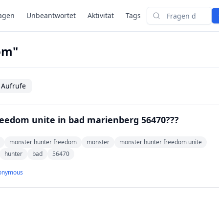
agen
Unbeantwortet
Aktivität
Tags
Suchen
om"
 Aufrufe
reedom unite in bad marienberg 56470???
monster hunter freedom
monster
monster hunter freedom unite
hunter
bad
56470
onymous