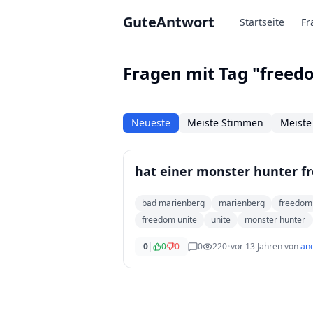
Zum Hauptinhalt springen
GuteAntwort
Startseite
Fr
Fragen mit Tag "freed
Neueste
Meiste Stimmen
Meiste
hat einer monster hunter f
bad marienberg
marienberg
freedom
freedom unite
unite
monster hunter
0
|
0
0
0
220
•
vor 13 Jahren
von
an