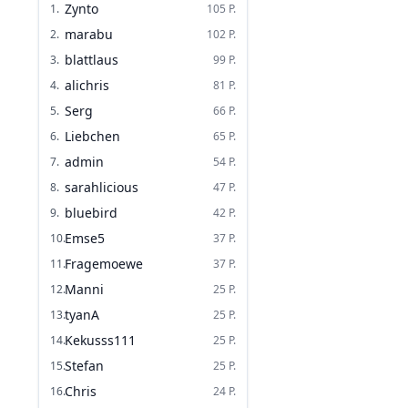
Zynto
1
.
105
P.
marabu
2
.
102
P.
blattlaus
3
.
99
P.
alichris
4
.
81
P.
Serg
5
.
66
P.
Liebchen
6
.
65
P.
admin
7
.
54
P.
sarahlicious
8
.
47
P.
bluebird
9
.
42
P.
Emse5
10
.
37
P.
Fragemoewe
11
.
37
P.
Manni
12
.
25
P.
tyanA
13
.
25
P.
Kekusss111
14
.
25
P.
Stefan
15
.
25
P.
Chris
16
.
24
P.