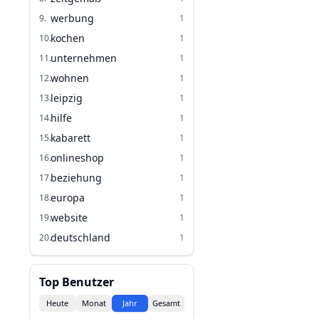
werbung
9
.
1
kochen
10
.
1
unternehmen
11
.
1
wohnen
12
.
1
leipzig
13
.
1
hilfe
14
.
1
kabarett
15
.
1
onlineshop
16
.
1
beziehung
17
.
1
europa
18
.
1
website
19
.
1
deutschland
20
.
1
Top Benutzer
Heute
Monat
Jahr
Gesamt