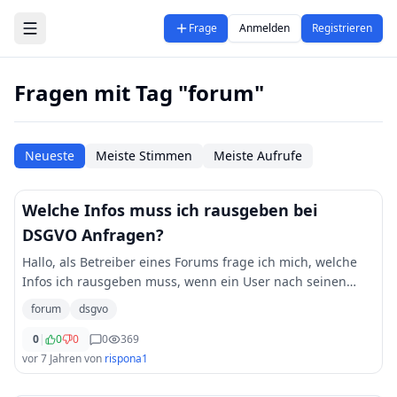
Zum Hauptinhalt springen
Frage
Anmelden
Registrieren
Fragen mit Tag "forum"
Neueste
Meiste Stimmen
Meiste Aufrufe
Welche Infos muss ich rausgeben bei
DSGVO Anfragen?
Hallo, als Betreiber eines Forums frage ich mich, welche
Infos ich rausgeben muss, wenn ein User nach seinen
gespeicherten Daten fragt. Habe hier [gelesen]
forum
dsgvo
(https://www.juraforum.de/musterauskunft-gen
...
0
|
0
0
0
369
vor 7 Jahren
von
rispona1