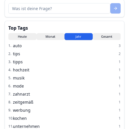
Top Tags
Heute
Monat
Jahr
Gesamt
auto
1
.
3
tips
2
.
2
tipps
3
.
1
hochzeit
4
.
1
musik
5
.
1
mode
6
.
1
zahnarzt
7
.
1
zeitgemäß
8
.
1
werbung
9
.
1
kochen
10
.
1
unternehmen
11
.
1