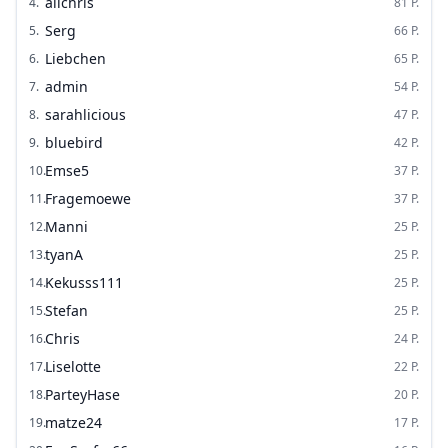
alichris
4
.
81
P.
Serg
5
.
66
P.
Liebchen
6
.
65
P.
admin
7
.
54
P.
sarahlicious
8
.
47
P.
bluebird
9
.
42
P.
Emse5
10
.
37
P.
Fragemoewe
11
.
37
P.
Manni
12
.
25
P.
tyanA
13
.
25
P.
Kekusss111
14
.
25
P.
Stefan
15
.
25
P.
Chris
16
.
24
P.
Liselotte
17
.
22
P.
ParteyHase
18
.
20
P.
matze24
19
.
17
P.