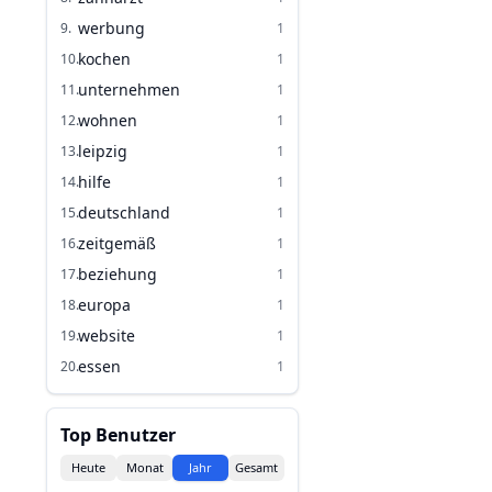
werbung
9
.
1
kochen
10
.
1
unternehmen
11
.
1
wohnen
12
.
1
leipzig
13
.
1
hilfe
14
.
1
deutschland
15
.
1
zeitgemäß
16
.
1
beziehung
17
.
1
europa
18
.
1
website
19
.
1
essen
20
.
1
Top Benutzer
Heute
Monat
Jahr
Gesamt