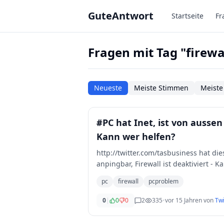
Zum Hauptinhalt springen
GuteAntwort
Startseite
Fr
Fragen mit Tag "firewa
Neueste
Meiste Stimmen
Meiste
#PC hat Inet, ist von aussen 
Kann wer helfen?
http://twitter.com/tasbusiness hat dies
anpingbar, Firewall ist deaktiviert - 
pc
firewall
pcproblem
0
|
0
0
2
335
•
vor 15 Jahren
von
Twi