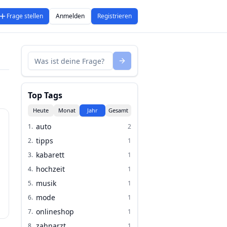
Frage stellen
Anmelden
Registrieren
Top Tags
Heute
Monat
Jahr
Gesamt
auto
1
.
2
tipps
2
.
1
kabarett
3
.
1
hochzeit
4
.
1
musik
5
.
1
mode
6
.
1
onlineshop
7
.
1
zahnarzt
8
.
1