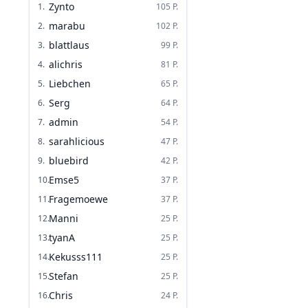
Zynto
1
.
105
P.
marabu
2
.
102
P.
blattlaus
3
.
99
P.
alichris
4
.
81
P.
Liebchen
5
.
65
P.
Serg
6
.
64
P.
admin
7
.
54
P.
sarahlicious
8
.
47
P.
bluebird
9
.
42
P.
Emse5
10
.
37
P.
Fragemoewe
11
.
37
P.
Manni
12
.
25
P.
tyanA
13
.
25
P.
Kekusss111
14
.
25
P.
Stefan
15
.
25
P.
Chris
16
.
24
P.